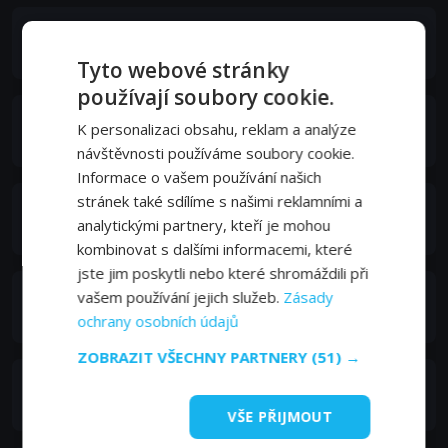
Robert Gerwarth
Self - Interviewee
Tyto webové stránky
používají soubory cookie.
Peter Klein
K personalizaci obsahu, reklam a analýze
Self - Interviewee
návštěvnosti používáme soubory cookie.
Informace o vašem používání našich
stránek také sdílíme s našimi reklamními a
Martin Kröger
analytickými partnery, kteří je mohou
Self - Interviewee
kombinovat s dalšími informacemi, které
jste jim poskytli nebo které shromáždili při
Martin Cüppers
vašem používání jejich služeb.
Zásady
Self - Interviewee
ochrany osobních údajů
ZOBRAZIT VŠECHNY PARTNERY
(51) →
Barbara Schieb
Self - Interviewee
VŠE PŘIJMOUT