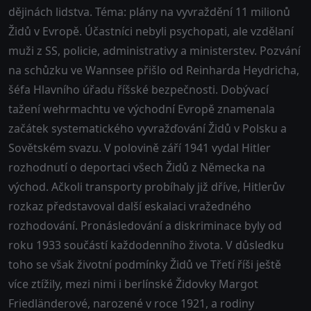
dějinách lidstva. Téma: plány na vyvraždění 11 milionů
Židů v Evropě. Účastníci nebyli psychopati, ale vzdělaní
muži z SS, policie, administrativy a ministerstev. Pozvání
na schůzku ve Wannsee přišlo od Reinharda Heydricha,
šéfa Hlavního úřadu říšské bezpečnosti. Dobývací
tažení wehrmachtu ve východní Evropě znamenala
začátek systematického vyvražďování Židů v Polsku a
Sovětském svazu. V polovině září 1941 vydal Hitler
rozhodnutí o deportaci všech Židů z Německa na
východ. Ačkoli transporty probíhaly již dříve, Hitlerův
rozkaz představoval další eskalaci vražedného
rozhodování. Pronásledování a diskriminace byly od
roku 1933 součástí každodenního života. V důsledku
toho se však životní podmínky Židů ve Třetí říši ještě
více ztížily, mezi nimi i berlínské Židovky Margot
Friedländerové, narozené v roce 1921, a rodiny