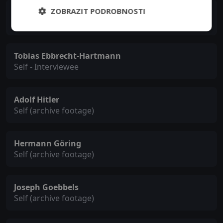
ZOBRAZIT PODROBNOSTI
Marcus Gryglewski
Self - Interviewee
Tobias Ebbrecht-Hartmann
Self - Interviewee
Adolf Hitler
Self (archive footage)
Hermann Göring
Self (archive footage)
Joseph Goebbels
Self (archive footage)