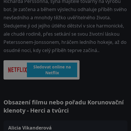
Richarda Perssonna, syna majitele továrny na výrobu
bot. Je zatčena a během výslechu odhaluje příběh svého
nevšedního a mnohdy těžko uvěřitelného života.
Sledujeme ji od jejího útlého dětství v sice harmonické,
ale chudé rodině, přes setkání se svou životní láskou
Peterssonem-Jonssonem, hráčem ledního hokeje, až do
osudné noci, kdy celý příběh teprve začíná..
Sledovat online na
Netflix
Obsazení filmu nebo pořadu Korunovační
klenoty - Herci a tvůrci
Alicia Vikanderová