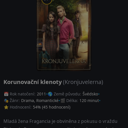
Korunovační klenoty
(Kronjuvelerna)
📅 Rok natočení:
2011
🌎 Země původu:
Švédsko
🎭 Žánr:
Drama
,
Romantické
🎬 Délka:
120 minut
⭐ Hodnocení:
54
% (
45
hodnocení)
Mladá žena Fragancia je obviněna z pokusu o vraždu