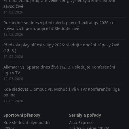
F1 Čína 2026: program Velké ceny, výsledky a kde sledovat
závod živě
14. 03. 2026
Rozhodne se dnes v předkolech play off extraligy 2026 i o
zbývajících postupujících? Sledujte živě
13. 03. 2026
Předkola play off extraligy 2026: sledujte dnešní zápasy živě
(12. 3.)
12. 03. 2026
Alkmaar vs. Sparta dnes živě (12. 3.): sledujte Konferenční
ligu v TV
12. 03. 2026
Kde sledovat Olomouc vs. Mohuč živě v TV? Konferenční liga
online
12. 03. 2026
Sportovní přenosy
Seriály a pořady
Kde sledovat olympiádu
Asia Express
2026?
Zrádci 3. série (2026)