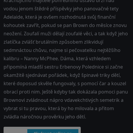
Krachujícího majitele pohřebního ústavu drží nad
vodou jenom štědré příspěvky jeho panovačné tety
Adelaide, která je ovšem rozhodnutá svůj finanční
kohoutek zavřít, pokud se pan Brown do měsíce znovu
neožení. Zoufalí muži dělají zoufalé věci, a tak když jeho
zlatíčka zvlášť brutálním způsobem zlikvidují
sedmnáctou chůvu, najme si pečovatelku nejtěžšího
kalibru – Nanny McPhee. Dáma, která vzhledem
připomíná mladší sestru Erbenovy Polednice si začne
okamžitě sjednávat pořádek, když špinavé triky dětí,
které doposud skvěle fungovaly, s pomocí čar a kouzel
obrací proti nim. Ještě kdyby tak dokázala pomoci panu
Brownovi zvládnout nápro vdavekchtivých semetrik a
vybrat si tu pravou, která by ho milovala a přitom
zvládla náročnou prověrku jeho dětí.