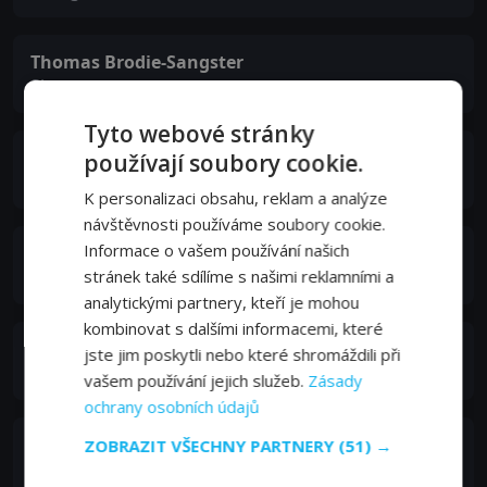
Thomas Brodie-Sangster
Simon
Tyto webové stránky
Eliza Bennett
používají soubory cookie.
Tora
K personalizaci obsahu, reklam a analýze
návštěvnosti používáme soubory cookie.
Informace o vašem používání našich
Jennifer Rae Daykin
stránek také sdílíme s našimi reklamními a
Lily
analytickými partnery, kteří je mohou
kombinovat s dalšími informacemi, které
Raphaël Coleman
jste jim poskytli nebo které shromáždili při
Eric
vašem používání jejich služeb.
Zásady
ochrany osobních údajů
Samuel Honywood
ZOBRAZIT VŠECHNY PARTNERY
(51) →
Sebastian