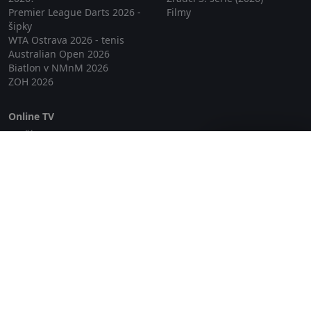
Premier League Darts 2026 -
Filmy
šipky
WTA Ostrava 2026 - tenis
Australian Open 2026
Biatlon v NMnM 2026
ZOH 2026
Online TV
Lepší.TV
Zavřít reklamu
SledovaniTV
Skylink Live TV
Telly
NejPřipojení TV
Poda
Sportovní přenosy
GDPR
Zásady cookies
Redakce
O projektu Zkouknout.cz
Obchodní podmínky
Etický kodex
Kontakt
Copyright © 2026 zkouknout.cz