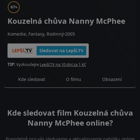
67
%
Kouzelná chůva Nanny McPhee
Komedie, Fantasy, Rodinný
2005
Sledovat na Lepší.TV
TIP:
Vyzkoušejte
Lepší.TV na 10 dní za 1 Kč
Kde sledovat
O filmu
Obsazení
Kde sledovat film Kouzelná chůva
Nanny McPhee online?
Pravidelně pro vás sledujeme a aktualizujeme nabídku online