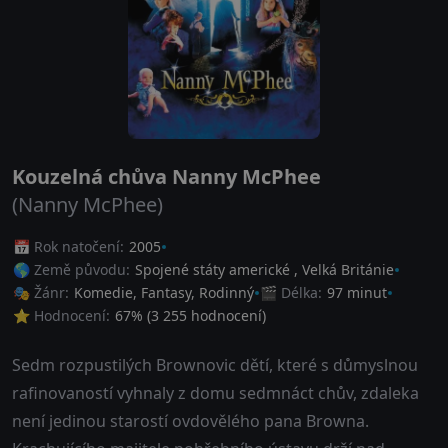
Kouzelná chůva Nanny McPhee
(Nanny McPhee)
📅 Rok natočení:
2005
🌎 Země původu:
Spojené státy americké
,
Velká Británie
🎭 Žánr:
Komedie
,
Fantasy
,
Rodinný
🎬 Délka:
97 minut
⭐ Hodnocení:
67
% (
3 255
hodnocení)
Sedm rozpustilých Brownovic dětí, které s důmyslnou
rafinovaností vyhnaly z domu sedmnáct chův, zdaleka
není jedinou starostí ovdovělého pana Browna.