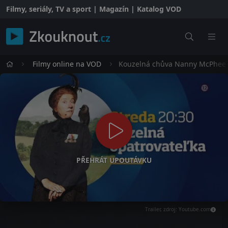
Filmy, seriály, TV a sport | Magazín | Katalog VOD
Filmy online na VOD
Kouzelná chůva Nanny McPhee
PŘEHRÁT UPOUTÁVKU
Trailer, zdroj: Youtube.com