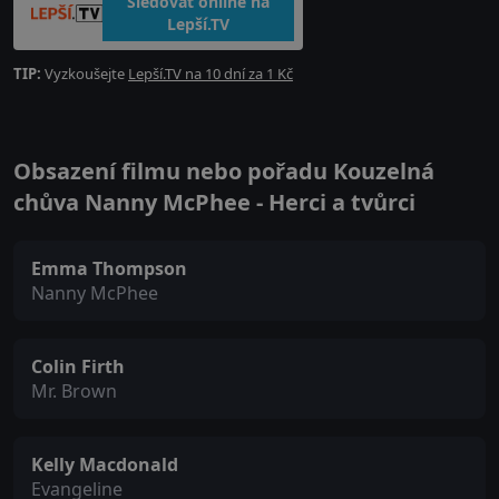
Sledovat online na
Lepší.TV
TIP:
Vyzkoušejte
Lepší.TV na 10 dní za 1 Kč
Obsazení filmu nebo pořadu Kouzelná
chůva Nanny McPhee - Herci a tvůrci
Emma Thompson
Nanny McPhee
Colin Firth
Mr. Brown
Kelly Macdonald
Evangeline