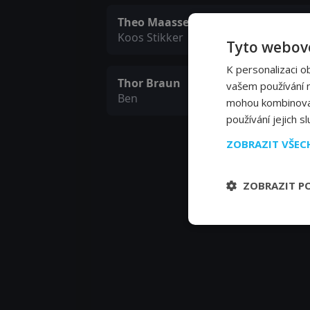
Theo Maassen
Koos Stikker
Tyto webové
K personalizaci o
Thor Braun
vašem používání na
Ben
mohou kombinovat 
používání jejich s
ZOBRAZIT VŠE
ZOBRAZIT P