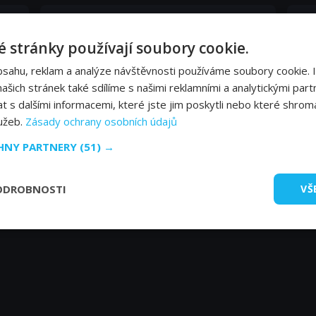
Chantal Janzen
Da
Laura Stikker
Ha
 stránky používají soubory cookie.
bsahu, reklam a analýze návštěvnosti používáme soubory cookie. 
Sanne Lith
Car
šich stránek také sdílíme s našimi reklamními a analytickými partn
Selma Stikker
Myl
s dalšími informacemi, které jste jim poskytli nebo které shromá
lužeb.
Zásady ochrany osobních údajů
CHNY PARTNERY
(51) →
ODROBNOSTI
VŠ