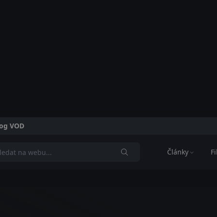
alog VOD
Články
F