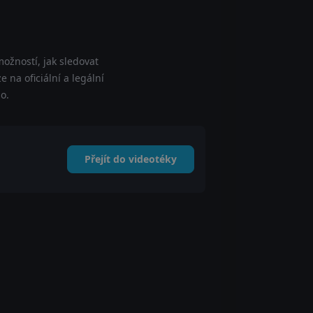
ožností, jak sledovat
 na oficiální a legální
o.
Přejít do videotéky