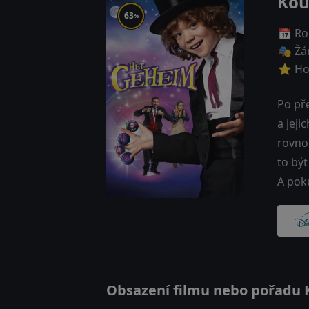
Kou
63
%
📅 Ro
🎭 Žá
⭐ Ho
Po pře
a jeji
rovno
to být
A poku
Obsazení filmu nebo pořadu Ko