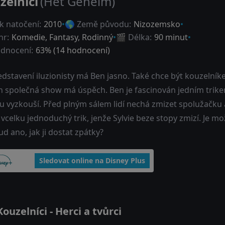
zelníci
(Het Geheim)
k natočení:
2010
🌎 Země původu:
Nizozemsko
nr:
Komedie
,
Fantasy
,
Rodinný
🎬 Délka:
90 minut
dnocení:
63
% (
14
hodnocení)
dstavení iluzionisty má Ben jasno. Také chce být kouzelník
ch společná show má úspěch. Ben je fascinován jedním trikem
u vyzkouší. Před plným sálem lidí nechá zmizet spolužačku a
 vcelku jednoduchý trik, jenže Sylvie beze stopy zmizí. Je m
d ano, jak ji dostat zpátky?
Sledovat online na Disney Plus
uzelníci - Herci a tvůrci