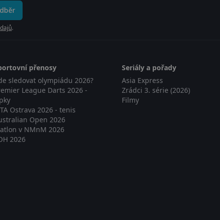
odběr
dajů
.
portovní přenosy
Seriály a pořady
de sledovat olympiádu 2026?
Asia Express
remier League Darts 2026 -
Zrádci 3. série (2026)
ipky
Filmy
TA Ostrava 2026 - tenis
ustralian Open 2026
iatlon v NMnM 2026
OH 2026