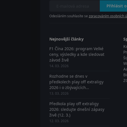
Přihlásit 
Odesláním souhlasíte se
zpracováním osobních ú
Nejnovější články
S
K
F1 Čína 2026: program Velké
P
ceny, výsledky a kde sledovat
š
závod živě
W
14. 03. 2026
A
B
Rozhodne se dnes v
Z
předkolech play off extraligy
2026 i o zbývajících
postupujících? Sledujte živě
13. 03. 2026
Předkola play off extraligy
2026: sledujte dnešní zápasy
živě (12. 3.)
12. 03. 2026