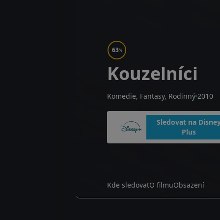
63
%
Kouzelníci
Komedie, Fantasy, Rodinný
2010
Sledovat na Disne
Plus
Kde sledovat
O filmu
Obsazení