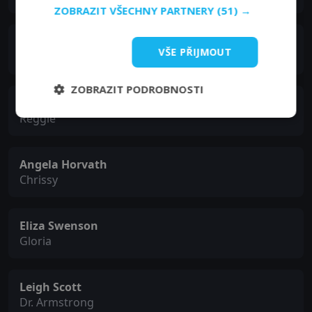
ZOBRAZIT VŠECHNY PARTNERY
(51) →
Andrew Lauer
VŠE PŘIJMOUT
Steven
ZOBRAZIT PODROBNOSTI
Thomas Downey
Reggie
Angela Horvath
Chrissy
Eliza Swenson
Gloria
Leigh Scott
Dr. Armstrong