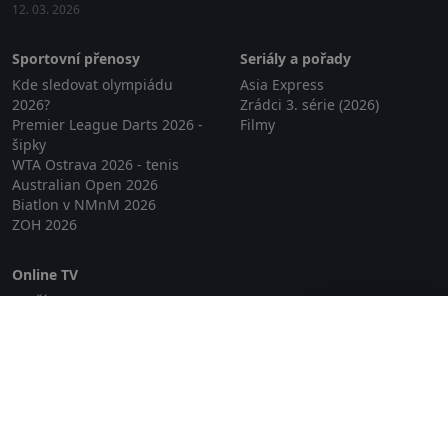
12. 03. 2026
Sportovní přenosy
Seriály a pořady
Kde sledovat olympiádu
Asia Express
2026?
Zrádci 3. série (2026)
Premier League Darts 2026 -
Filmy
šipky
WTA Ostrava 2026 - tenis
Australian Open 2026
Biatlon v NMnM 2026
ZOH 2026
Online TV
Lepší.TV
Zavřít reklamu
SledovaniTV
Skylink Live TV
Telly
NejPřipojení TV
Poda
Sportovní přenosy