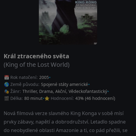
Král ztraceného světa
(King of the Lost World)
📅 Rok natočení:
2005
🌎 Země původu:
Spojené státy americké
🎭 Žánr:
Thriller
,
Drama
,
Akční
,
Vědeckofantastický
🎬 Délka:
80 minut
⭐ Hodnocení:
43
% (
46
hodnocení)
Nová filmová verze slavného King Konga v sobě mísí
prvky zábavy, napětí a dobrodružství. Letadlo spadne
do neobydlené oblasti Amazonie a ti, co pád přežili, se