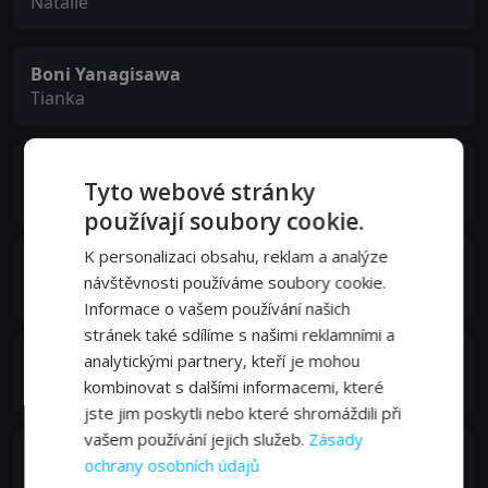
Natalie
Boni Yanagisawa
Tianka
Amanda Barton
Tyto webové stránky
Taylor
používají soubory cookie.
K personalizaci obsahu, reklam a analýze
James Ferris
návštěvnosti používáme soubory cookie.
Yuri
Informace o vašem používání našich
stránek také sdílíme s našimi reklamními a
Jeff Denton
analytickými partnery, kteří je mohou
Ed Malone
kombinovat s dalšími informacemi, které
jste jim poskytli nebo které shromáždili při
vašem používání jejich služeb.
Zásady
Jennifer Lee Wiggins
ochrany osobních údajů
Etienne