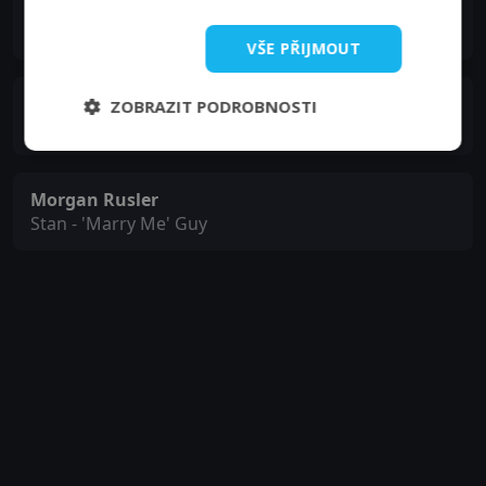
Marianne Muellerleile
Mrs. Blount
VŠE PŘIJMOUT
Kathryn Fiore
ZOBRAZIT PODROBNOSTI
Jane
Morgan Rusler
Stan - 'Marry Me' Guy