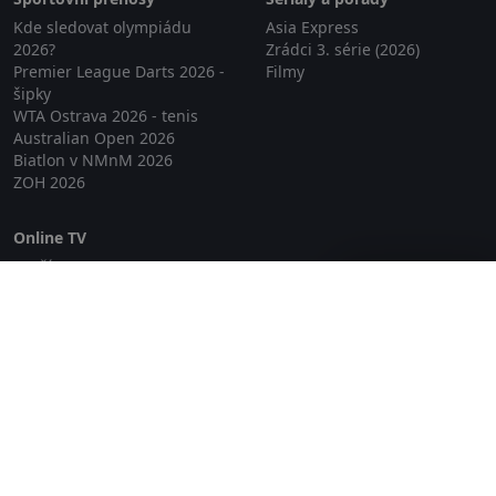
Kde sledovat olympiádu
Asia Express
2026?
Zrádci 3. série (2026)
Premier League Darts 2026 -
Filmy
šipky
WTA Ostrava 2026 - tenis
Australian Open 2026
Biatlon v NMnM 2026
ZOH 2026
Online TV
Lepší.TV
Zavřít reklamu
SledovaniTV
Skylink Live TV
Telly
NejPřipojení TV
Poda
Sportovní přenosy
GDPR
Zásady cookies
Redakce
O projektu Zkouknout.cz
Obchodní podmínky