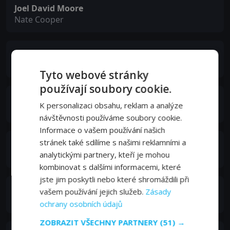
Joel David Moore
Nate Cooper
Christine Lakin
June Phigg
Tyto webové stránky
používají soubory cookie.
Johann Urb
K personalizaci obsahu, reklam a analýze
Johann Wulrich
návštěvnosti používáme soubory cookie.
Informace o vašem používání našich
stránek také sdílíme s našimi reklamními a
Adam Kulbersh
Cole Slawsen
analytickými partnery, kteří je mohou
kombinovat s dalšími informacemi, které
jste jim poskytli nebo které shromáždili při
Greg Romero Wilson
vašem používání jejich služeb.
Zásady
Arno Blount
ochrany osobních údajů
ZOBRAZIT VŠECHNY PARTNERY
(51) →