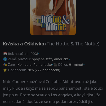
Kráska a Ošklivka
(The Hottie & The Nottie)
📅 Rok natočení:
2008
🌎 Země původu:
Spojené státy americké
🎭 Žánr:
Komedie
,
Romantické
🎬 Délka:
91 minut
⭐ Hodnocení:
28
% (
222
hodnocení)
Nate Cooper zbožňoval Cristabel Abbottovou už jako
malý kluk a i když má za sebou pár známostí, stále touží
jen po ní. Proto se vrátí do Los Angeles, a když zjistí, že
není zadaná, doufá, že se mu podaří přesvědčit ji o