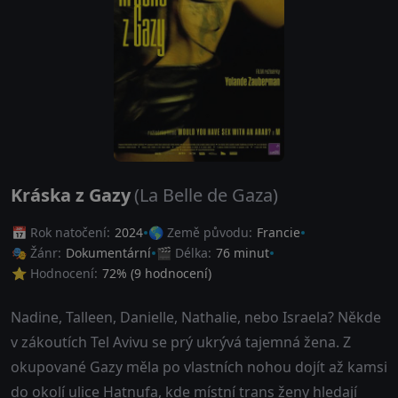
Kráska z Gazy
(La Belle de Gaza)
📅 Rok natočení:
2024
🌎 Země původu:
Francie
🎭 Žánr:
Dokumentární
🎬 Délka:
76 minut
⭐ Hodnocení:
72
% (
9
hodnocení)
Nadine, Talleen, Danielle, Nathalie, nebo Israela? Někde
v zákoutích Tel Avivu se prý ukrývá tajemná žena. Z
okupované Gazy měla po vlastních nohou dojít až kamsi
do okolí ulice Hatnufa, kde místní trans ženy hledají