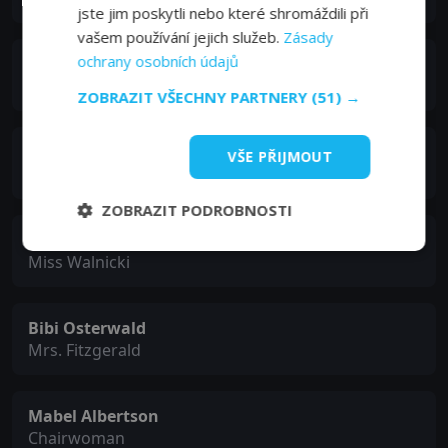
jste jim poskytli nebo které shromáždili při
vašem používání jejich služeb.
Zásady
ochrany osobních údajů
Zohra Lampert
Evelyn Tupperman
ZOBRAZIT VŠECHNY PARTNERY
(51) →
Sorrell Booke
VŠE PŘIJMOUT
Leonard Tupperman
ZOBRAZIT PODROBNOSTI
Sue Ane Langdon
Miss Walnicki
Bibi Osterwald
Mrs. Fitzgerald
Mabel Albertson
Chairwoman