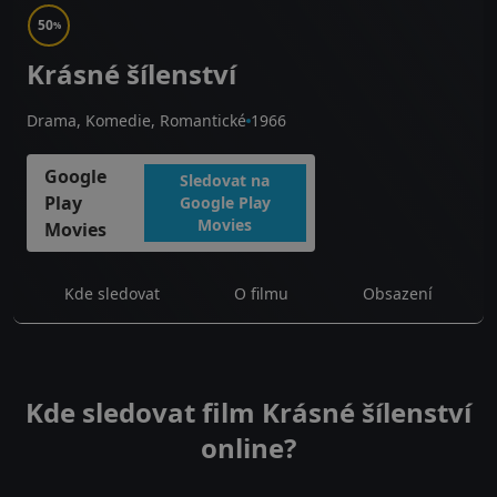
50
%
Krásné šílenství
Drama, Komedie, Romantické
1966
Google
Sledovat na
Play
Google Play
Movies
Movies
Kde sledovat
O filmu
Obsazení
Kde sledovat film Krásné šílenství
online?