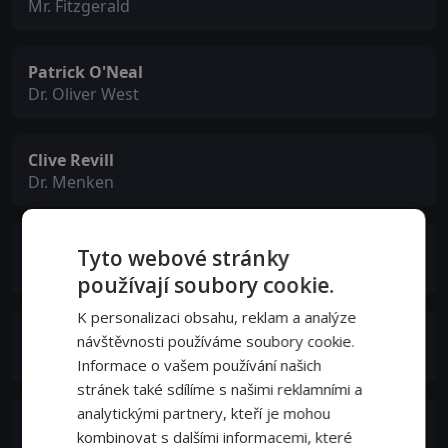
Mr. Fitzgerald
Patrick O'Neal
Dr. Oliver West
Clive Revill
Dr. Menken
Werner Peters
Tyto webové stránky
Dr. Freddie Vorbeck
používají soubory cookie.
K personalizaci obsahu, reklam a analýze
John Fiedler
návštěvnosti používáme soubory cookie.
Daniel K. Papp
Informace o vašem používání našich
stránek také sdílíme s našimi reklamními a
analytickými partnery, kteří je mohou
Kay Medford
kombinovat s dalšími informacemi, které
Mrs. Fish