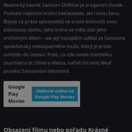
Beatnický básník Samson Shillitoe je arogantní člověk.
Podvádí nejenom knižní nakladatele, ale i svou ženu.
Bojuje za práva spisovatelů ve snaze dokončit svou
básnickou sbírku. Jeho kniha se měla stát jeho
vrcholným dílem – ale její neúspěch udělal ze Samsona
společensky nebezpečného muže, který je proto
umístěn do ústavu. Poté, co zde svede manželku
psychiatra dr. Olivera Westa, nařídí zhrzený lékař
provést Samsonovi lobotomii.
Google
Sledovat online na
Play
Google Play Movies
Movies
Obsazení filmu nebo pořadu Krásné