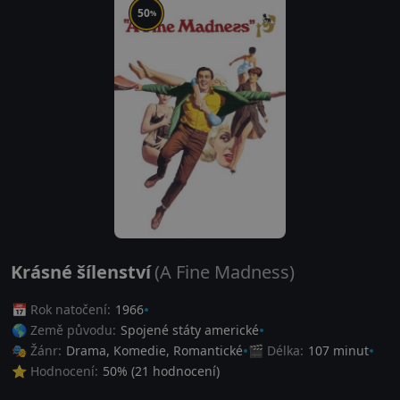
50
%
Krásné šílenství
(A Fine Madness)
📅 Rok natočení:
1966
🌎 Země původu:
Spojené státy americké
🎭 Žánr:
Drama
,
Komedie
,
Romantické
🎬 Délka:
107 minut
⭐ Hodnocení:
50
% (
21
hodnocení)