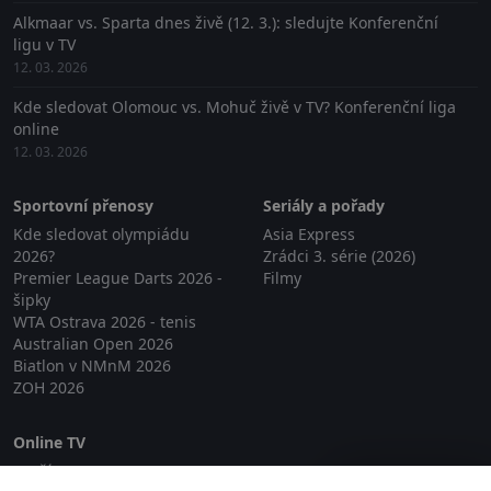
Alkmaar vs. Sparta dnes živě (12. 3.): sledujte Konferenční
ligu v TV
12. 03. 2026
Kde sledovat Olomouc vs. Mohuč živě v TV? Konferenční liga
online
12. 03. 2026
Sportovní přenosy
Seriály a pořady
Kde sledovat olympiádu
Asia Express
2026?
Zrádci 3. série (2026)
Premier League Darts 2026 -
Filmy
šipky
WTA Ostrava 2026 - tenis
Australian Open 2026
Biatlon v NMnM 2026
ZOH 2026
Online TV
Lepší.TV
Zavřít reklamu