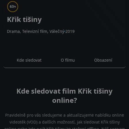
63
%
Křik tišiny
Drama, Televizní film, Válečný
2019
Kde sledovat
O filmu
Obsazení
Kde sledovat film Křik tišiny
online?
Pravidelně pro vás sledujeme a aktualizujeme nabídku online
videoték (VOD) a dalších možností, jak sledovat Křik tišiny
online nebo kde najít Křik tišiny ke stažení offline. Náš seznam