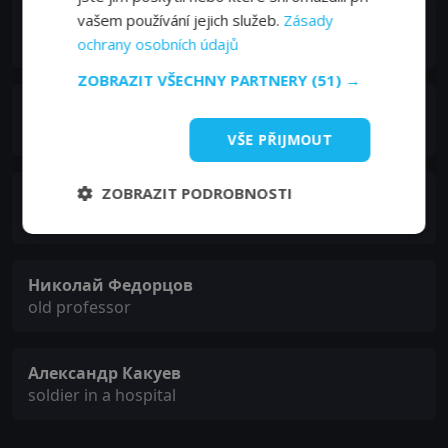
vašem používání jejich služeb.
Zásady
Людмила Егорова
Evgeniya Petrovna
ochrany osobních údajů
ZOBRAZIT VŠECHNY PARTNERY
(51) →
Владимир Потапов
factory manager
VŠE PŘIJMOUT
ZOBRAZIT PODROBNOSTI
Евгений Серзин
Belarusian accordion player
Николай Федорцов
old professor
Александр Какуев
soldier in a hospital