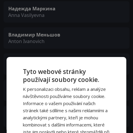
Надежда Маркина
Anna Vasilyevna
Владимир Меньшов
Anton Ivanovich
Сергей Паршин
Trifonov
Tyto webové stránky
používají soubory cookie.
Alina Sarghina
K personalizaci obsahu, reklam a analýze
Katya Nikonorova
návštěvnosti používáme soubory cookie.
Informace o vašem používání našich
stránek také sdílíme s našimi reklamními a
Светлана Смирнова-Марцинкевич
analytickými partnery, kteří je mohou
Nina Voronova
kombinovat s dalšími informacemi, které
jste jim poskytli nebo které shromáždili při