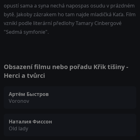
opustí sama a syna nechá napospas osudu v prázdném
bytě. Jakoby zázrakem ho tam najde mladičká Kaťa. Film
vznikl podle literární předlohy Tamary Cinbergové
"Sedmá symfonie".
Obsazení filmu nebo pořadu Křik tišiny -
Herci a tvůrci
Артём Быстров
Voronov
Наталия Фиссон
Old lady