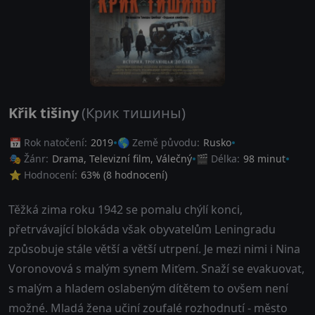
Křik tišiny
(Крик тишины)
📅 Rok natočení:
2019
🌎 Země původu:
Rusko
🎭 Žánr:
Drama
,
Televizní film
,
Válečný
🎬 Délka:
98 minut
⭐ Hodnocení:
63
% (
8
hodnocení)
Těžká zima roku 1942 se pomalu chýlí konci,
přetrvávající blokáda však obyvatelům Leningradu
způsobuje stále větší a větší utrpení. Je mezi nimi i Nina
Voronovová s malým synem Miťem. Snaží se evakuovat,
s malým a hladem oslabeným dítětem to ovšem není
možné. Mladá žena učiní zoufalé rozhodnutí - město