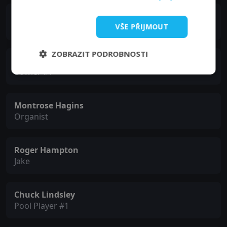
Art Frankel
Ed
VŠE PŘIJMOUT
ZOBRAZIT PODROBNOSTI
Douglas Koth
Bowler #1
Montrose Hagins
Organist
Roger Hampton
Jake
Chuck Lindsley
Pool Player #1