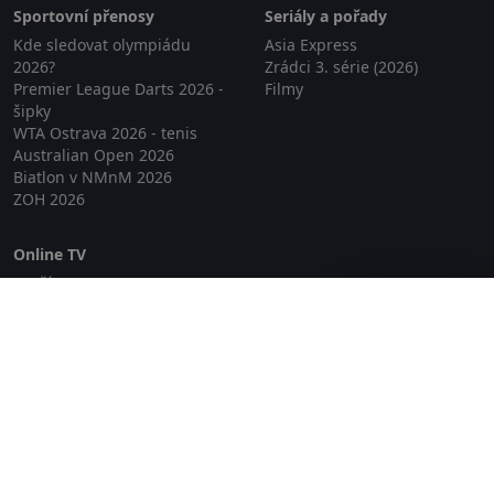
Sportovní přenosy
Seriály a pořady
Kde sledovat olympiádu
Asia Express
2026?
Zrádci 3. série (2026)
Premier League Darts 2026 -
Filmy
šipky
WTA Ostrava 2026 - tenis
Australian Open 2026
Biatlon v NMnM 2026
ZOH 2026
Online TV
Lepší.TV
Zavřít reklamu
SledovaniTV
Skylink Live TV
Telly
NejPřipojení TV
Poda
Sportovní přenosy