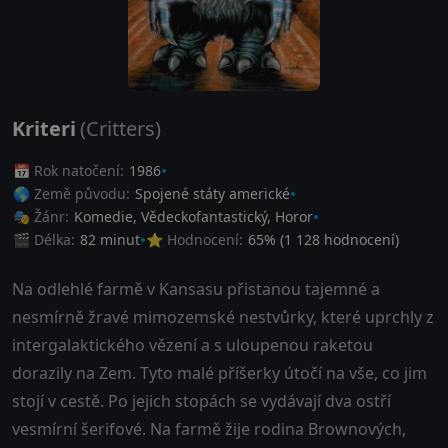
Kriteri
(Critters)
📅 Rok natočení:
1986
🌎 Země původu:
Spojené státy americké
🎭 Žánr:
Komedie
,
Vědeckofantastický
,
Horor
🎬 Délka:
82 minut
⭐ Hodnocení:
65
% (
1 128
hodnocení)
Na odlehlé farmě v Kansasu přistanou tajemné a
nesmírně žravé mimozemské nestvůrky, které uprchly z
intergalaktického vězení a s uloupenou raketou
dorazily na Zem. Tyto malé příšerky útočí na vše, co jim
stojí v cestě. Po jejich stopách se vydávají dva ostří
vesmírní šerifové. Na farmě žije rodina Brownových,