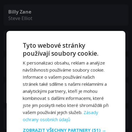
Billy Zane
Steve Elliot
Ethan Phillips
Jeff Barnes
Tyto webové stránky
používají soubory cookie.
K personalizaci obsahu, reklam a analýze
Terrence Mann
Johnny Steele
návštěvnosti používáme soubory cookie.
Informace o vašem používání našich
stránek také sdílíme s našimi reklamními a
Jeremy Lawrence
analytickými partnery, kteří je mohou
Preacher
kombinovat s dalšími informacemi, které
jste jim poskytli nebo které shromáždili při
vašem používání jejich služeb.
Zásady
Michael Lee Gogin
ochrany osobních údajů
Zanti
ZOBRAZIT VŠECHNY PARTNERY
(51) →