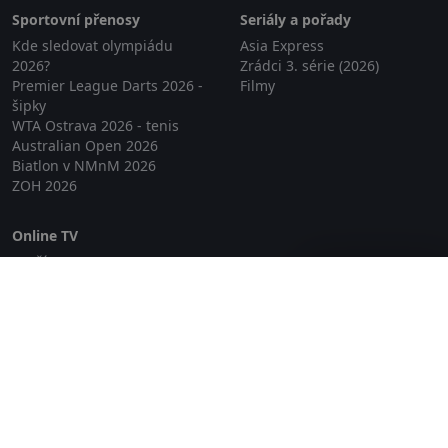
Sportovní přenosy
Seriály a pořady
Kde sledovat olympiádu
Asia Express
2026?
Zrádci 3. série (2026)
Premier League Darts 2026 -
Filmy
šipky
WTA Ostrava 2026 - tenis
Australian Open 2026
Biatlon v NMnM 2026
ZOH 2026
Online TV
Lepší.TV
Zavřít reklamu
SledovaniTV
Skylink Live TV
Telly
NejPřipojení TV
Poda
Sportovní přenosy