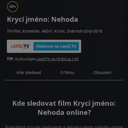
63
%
Krycí jméno: Nehoda
Thriller, Komedie, Akční, Krimi, Dobrodružný
2018
Sledovat na Lepší.TV
TIP:
Vyzkoušejte
Lepší.TV na 10 dní za 1 Kč
Kde sledovat
O filmu
Obsazení
Kde sledovat film Krycí jméno:
Nehoda online?
Pravidelně pro vás sledujeme a aktualizujeme nabídku online