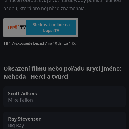
je nucen obrátit svůj život naruby, aby pomstil jedinou
osobu, která pro něj něco znamenala.
Sledovat online na
Lepší.TV
TIP:
Vyzkoušejte
Lepší.TV na 10 dní za 1 Kč
Obsazení filmu nebo pořadu Krycí jméno:
Nehoda - Herci a tvůrci
Scott Adkins
Mike Fallon
Ray Stevenson
Big Ray