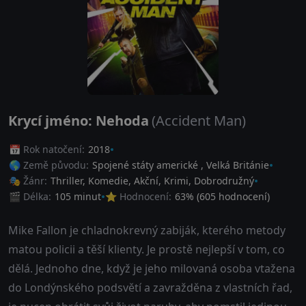
Krycí jméno: Nehoda
(Accident Man)
📅 Rok natočení:
2018
🌎 Země původu:
Spojené státy americké
,
Velká Británie
🎭 Žánr:
Thriller
,
Komedie
,
Akční
,
Krimi
,
Dobrodružný
🎬 Délka:
105 minut
⭐ Hodnocení:
63
% (
605
hodnocení)
Mike Fallon je chladnokrevný zabiják, kterého metody
matou policii a těší klienty. Je prostě nejlepší v tom, co
dělá. Jednoho dne, když je jeho milovaná osoba vtažena
do Londýnského podsvětí a zavražděna z vlastních řad,