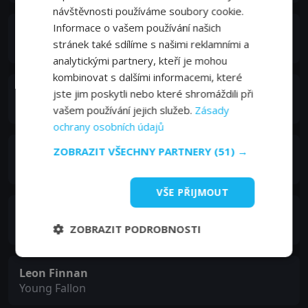
návštěvnosti používáme soubory cookie.
Informace o vašem používání našich
Perry Benson
stránek také sdílíme s našimi reklamními a
Finicky Fred
analytickými partnery, kteří je mohou
kombinovat s dalšími informacemi, které
Nick Moran
jste jim poskytli nebo které shromáždili při
Leonard Kent
vašem používání jejich služeb.
Zásady
ochrany osobních údajů
ZOBRAZIT VŠECHNY PARTNERY
(51) →
Ross O'Hennessy
Carnage Cliff
VŠE PŘIJMOUT
Tim Man
Triad Biker
ZOBRAZIT PODROBNOSTI
Leon Finnan
Young Fallon