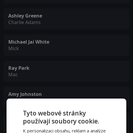
Ashley Greene
Charlie Adams
Michael Jai White
Mick
Ray Park
Mac
Amy Johnston
Jane The Ripper
Tyto webové stránky
používají soubory cookie.
David Paymer
Milton
K personalizaci obsahu, reklam a analýze