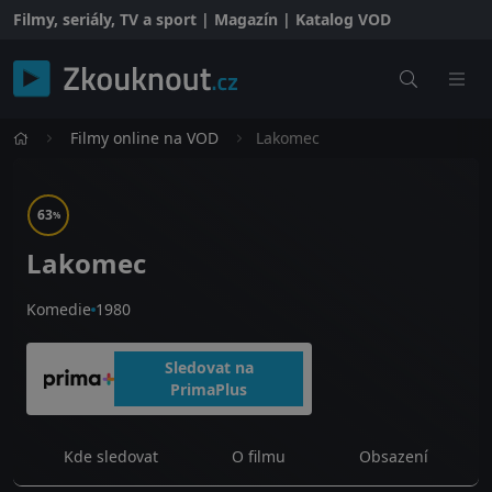
Filmy, seriály, TV a sport | Magazín | Katalog VOD
Filmy online na VOD
Lakomec
63
%
Lakomec
Komedie
1980
Sledovat na
PrimaPlus
Kde sledovat
O filmu
Obsazení