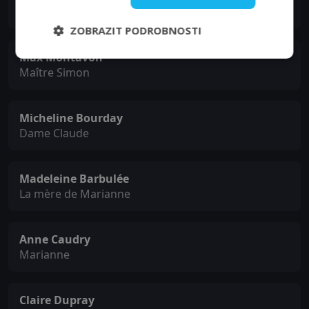
Anselme
ZOBRAZIT PODROBNOSTI
Max Montavon
Maître Simon
Micheline Bourday
Dame Claude
Madeleine Barbulée
La mère de Marianne
Anne Caudry
Marianne
Claire Dupray