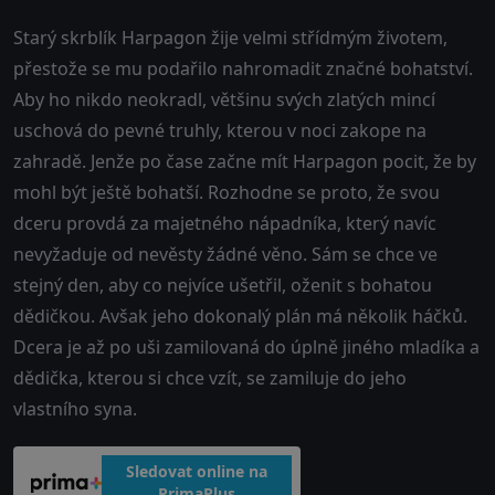
Starý skrblík Harpagon žije velmi střídmým životem,
přestože se mu podařilo nahromadit značné bohatství.
Aby ho nikdo neokradl, většinu svých zlatých mincí
uschová do pevné truhly, kterou v noci zakope na
zahradě. Jenže po čase začne mít Harpagon pocit, že by
mohl být ještě bohatší. Rozhodne se proto, že svou
dceru provdá za majetného nápadníka, který navíc
nevyžaduje od nevěsty žádné věno. Sám se chce ve
stejný den, aby co nejvíce ušetřil, oženit s bohatou
dědičkou. Avšak jeho dokonalý plán má několik háčků.
Dcera je až po uši zamilovaná do úplně jiného mladíka a
dědička, kterou si chce vzít, se zamiluje do jeho
vlastního syna.
Sledovat online na
PrimaPlus