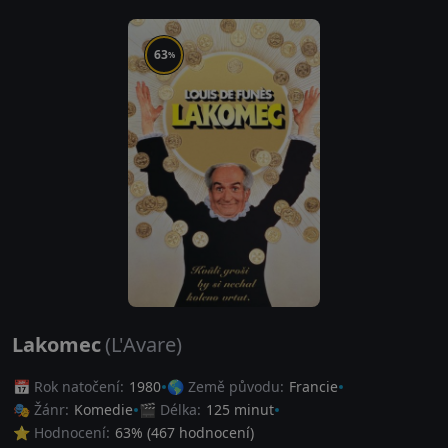
63
%
Lakomec
(L'Avare)
📅 Rok natočení:
1980
🌎 Země původu:
Francie
🎭 Žánr:
Komedie
🎬 Délka:
125 minut
⭐ Hodnocení:
63
% (
467
hodnocení)