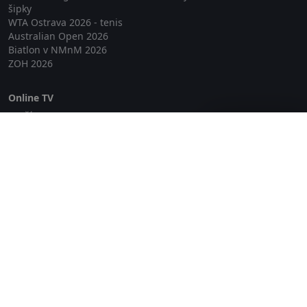
šipky
WTA Ostrava 2026 - tenis
Australian Open 2026
Biatlon v NMnM 2026
ZOH 2026
Online TV
Lepší.TV
Zavřít reklamu
SledovaniTV
Skylink Live TV
Telly
NejPřipojení TV
Poda
Sportovní přenosy
GDPR
Zásady cookies
Redakce
O projektu Zkouknout.cz
Obchodní podmínky
Etický kodex
Kontakt
Copyright © 2026 zkouknout.cz