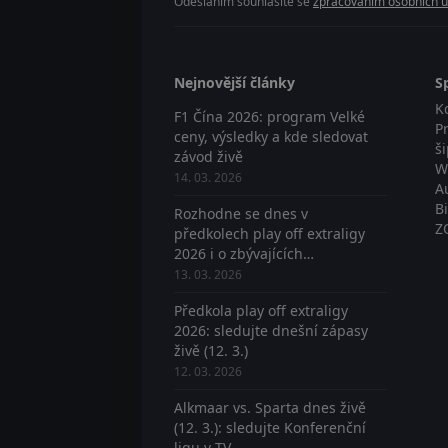
Odesláním souhlasíte se
zpracováním osobních ú
Nejnovější články
S
K
F1 Čína 2026: program Velké
P
ceny, výsledky a kde sledovat
š
závod živě
W
14. 03. 2026
A
B
Rozhodne se dnes v
Z
předkolech play off extraligy
2026 i o zbývajících
postupujících? Sledujte živě
13. 03. 2026
Předkola play off extraligy
2026: sledujte dnešní zápasy
živě (12. 3.)
12. 03. 2026
Alkmaar vs. Sparta dnes živě
(12. 3.): sledujte Konferenční
ligu v TV