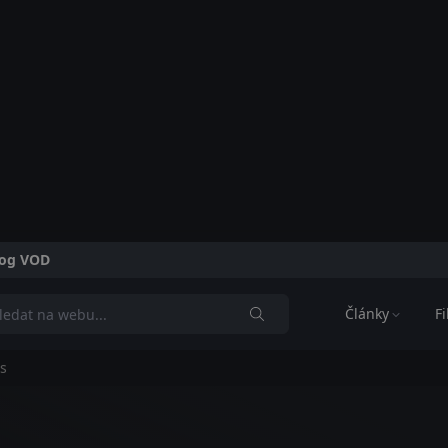
alog VOD
Články
F
es