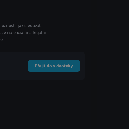
?
ožností, jak sledovat
ze na oficiální a legální
o.
Přejít do videotéky