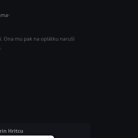
ama
bě. Ona mu pak na oplátku naruší
.
rin Hritcu
rcea