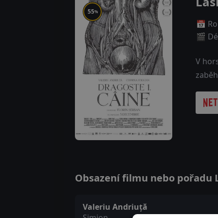
Lás
55
%
📅 Ro
🎬 Dé
V hor
zaběh
Obsazení filmu nebo pořadu Lá
Valeriu Andriuță
Simion