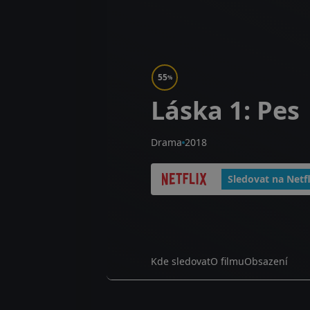
55
%
Láska 1: Pes
Drama
2018
Sledovat na Netfl
Kde sledovat
O filmu
Obsazení