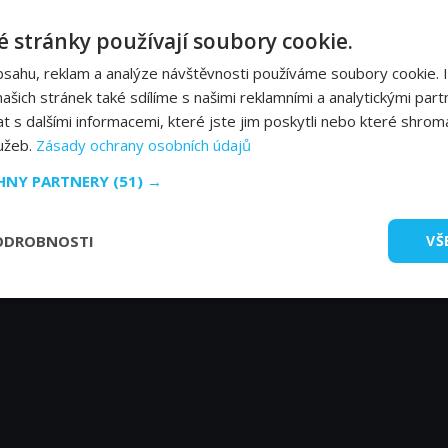
 stránky používají soubory cookie.
bsahu, reklam a analýze návštěvnosti používáme soubory cookie. 
šich stránek také sdílíme s našimi reklamními a analytickými partn
s dalšími informacemi, které jste jim poskytli nebo které shromá
lužeb.
Zásady ochrany osobních údajů
CHNY PARTNERY
(51) →
ODROBNOSTI
VŠ