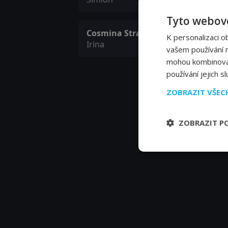
Tyto webové
Cosmina Stratan
K personalizaci o
Irina
vašem používání na
mohou kombinovat 
používání jejich s
ZOBRAZIT VŠE
ZOBRAZIT P