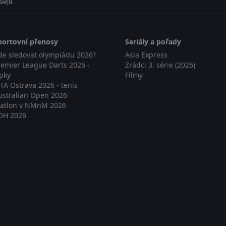
dajů
.
portovní přenosy
Seriály a pořady
de sledovat olympiádu 2026?
Asia Express
remier League Darts 2026 -
Zrádci 3. série (2026)
ipky
Filmy
TA Ostrava 2026 - tenis
ustralian Open 2026
iatlon v NMnM 2026
OH 2026