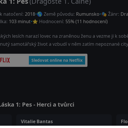
ka 1: Pes
(Dragoste 1. Câine)
k natočení:
2018
🌎 Země původu:
Rumunsko
🎭 Žánr:
Dr
lka:
103 minut
⭐ Hodnocení:
55
% (
11
hodnocení)
ských lesích narazí lovec na zraněnou ženu a vezme ji k so
nutý samotářský život a vzbudí v něm zatím nepoznané city
Sledovat online na Netflix
ska 1: Pes - Herci a tvůrci
Vitalie Bantas
Flo
Gheorghe
Mi