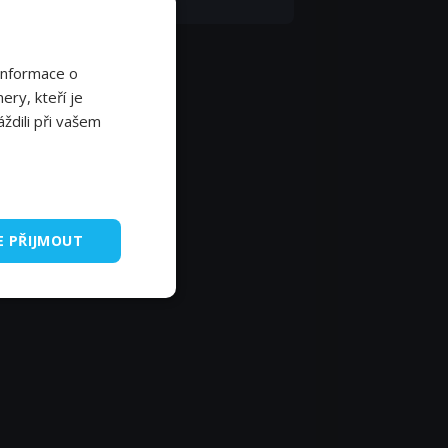
Informace o
ery, kteří je
ždili při vašem
E PŘIJMOUT