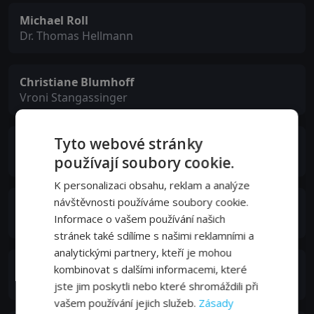
Michael Roll
Dr. Thomas Hellmann
Christiane Blumhoff
Vroni Stangassinger
Tyto webové stránky
Joachim Raaf
Jörn Richter
používají soubory cookie.
K personalizaci obsahu, reklam a analýze
návštěvnosti používáme soubory cookie.
Andrea L'Arronge
Informace o vašem používání našich
Susanne Buchner
stránek také sdílíme s našimi reklamními a
analytickými partnery, kteří je mohou
Eva Habermann
kombinovat s dalšími informacemi, které
Gesa Pelicano
jste jim poskytli nebo které shromáždili při
vašem používání jejich služeb.
Zásady