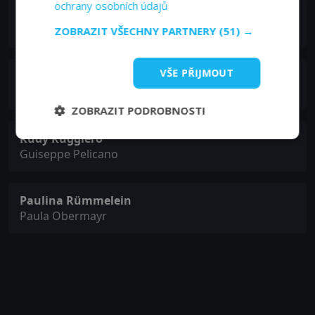
ochrany osobních údajů
Markus Böker
Dr. Markus Leitner
ZOBRAZIT VŠECHNY PARTNERY
(51) →
VŠE PŘIJMOUT
Julia Bremermann
Helena Meisner
ZOBRAZIT PODROBNOSTI
Rudy Ruggiero
Guiseppe Pelicano
Paulina Rümmelein
Paula Obermayr