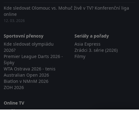
Kde sledovat Olomouc vs. Mohuč živě v TV? Konferenční liga
online
12. 03. 2026
Sportovní přenosy
Seriály a pořady
Kde sledovat olympiádu
Asia Express
2026?
Zrádci 3. série (2026)
Premier League Darts 2026 -
Filmy
šipky
WTA Ostrava 2026 - tenis
Australian Open 2026
Biatlon v NMnM 2026
ZOH 2026
Online TV
Lepší.TV
Zavřít reklamu
SledovaniTV
Skylink Live TV
Telly
NejPřipojení TV