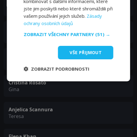
kombinovat s dalšími informacemi, které
Vas Saranga
Jogi
jste jim poskytli nebo které shromáždili při
vašem používání jejich služeb.
Zásady
ochrany osobních údajů
Linda Kash
ZOBRAZIT VŠECHNY PARTNERY
(51) →
Amalia
VŠE PŘIJMOUT
Amrit Kaur
Jessie
ZOBRAZIT PODROBNOSTI
Cristina Rosato
Gina
Anjelica Scannura
Teresa
Elena Khan