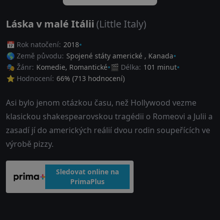
Láska v malé Itálii
(Little Italy)
📅 Rok natočení:
2018
🌎 Země původu:
Spojené státy americké
,
Kanada
🎭 Žánr:
Komedie
,
Romantické
🎬 Délka:
101 minut
⭐ Hodnocení:
66
% (
713
hodnocení)
Asi bylo jenom otázkou času, než Hollywood vezme
klasickou shakespearovskou tragédii o Romeovi a Julii a
zasadí jí do amerických reálií dvou rodin soupeřících ve
výrobě pizzy.
Sledovat online na
PrimaPlus