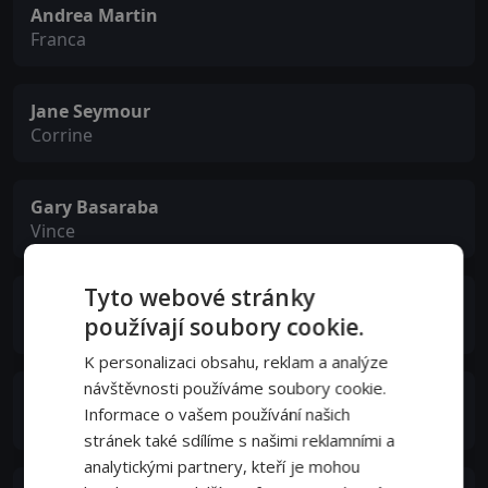
Andrea Martin
Franca
Jane Seymour
Corrine
Gary Basaraba
Vince
Tyto webové stránky
Adam Ferrara
používají soubory cookie.
Sal
K personalizaci obsahu, reklam a analýze
návštěvnosti používáme soubory cookie.
Andrew Phung
Informace o vašem používání našich
Luigi
stránek také sdílíme s našimi reklamními a
analytickými partnery, kteří je mohou