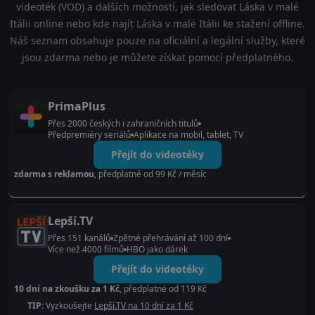
videoték (VOD) a dalších možností, jak sledovat Láska v malé
Itálii online nebo kde najít Láska v malé Itálii ke stažení offline.
Náš seznam obsahuje pouze na oficiální a legální služby, které
jsou zdarma nebo je můžete získat pomocí předplatného.
PrimaPlus
Přes 2000 českých i zahraničních titulů
Předpremiéry seriálů
Aplikace na mobil, tablet, TV
Přejít do videotéky
zdarma s reklamou
, předplatné od 99 Kč / měsíc
Lepší.TV
Přes 151 kanálů
Zpětné přehrávání až 100 dní
Více než 4000 filmů
HBO jako dárek
Přejít do videotéky
10 dní na zkoušku za 1 Kč
, předplatné od 119 Kč
TIP:
Vyzkoušejte
Lepší.TV na 10 dní za 1 Kč