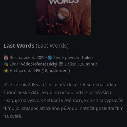
Last Words
(Last Words)
📅 Rok natočení:
2020
🌎 Země původu:
Itálie
🎭 Žánr:
Vědeckofantastický
🎬 Délka:
120 minut
⭐ Hodnocení:
44
% (
18
hodnocení)
Píše se rok 2085 a už více než deset let se nenarodilo
žádné lidské dítě. Skupina nesourodých přeživších
reaguje na výzvu k setkání v Aténách, kde chce vypravěč
filmu Jo, chlapec afrického původu, natočit poslední film
na světě.