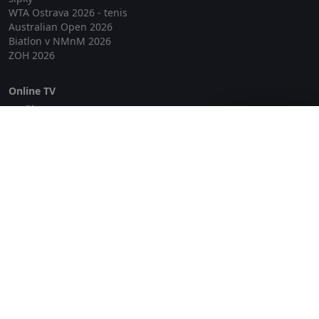
WTA Ostrava 2026 - tenis
Australian Open 2026
Biatlon v NMnM 2026
ZOH 2026
Online TV
Lepší.TV
Zavřít reklamu
SledovaniTV
Skylink Live TV
Telly
NejPřipojení TV
Poda
Sportovní přenosy
GDPR
Zásady cookies
Redakce
O projektu Zkouknout.cz
Obchodní podmínky
Etický kodex
Kontakt
Copyright © 2026 zkouknout.cz
Digitální agentura Smit Media