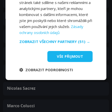
Vincenzo Del Prete
stránek také sdílíme s našimi reklamními a
analytickými partnery, kteří je mohou
kombinovat s dalšími informacemi, které
Jun Ichikawa
jste jim poskytli nebo které shromáždili při
vašem používání jejich služeb.
Zásady
ochrany osobních údajů
Fiorenzo Madonna
ZOBRAZIT VŠECHNY PARTNERY
(51) →
Cosimo Desii
VŠE PŘIJMOUT
ZOBRAZIT PODROBNOSTI
Roberta Mattei
Nicolas Sacrez
Marco Colucci