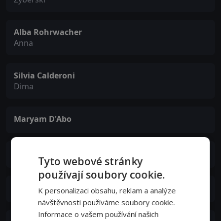
Alba Rohrwacher
Anna
Silvia Calderoni
Dima
Maryam D'Abo
Osemwenoghogho 'Victory' Wilfred
Tyto webové stránky
používají soubory cookie.
Kane Moussa
K personalizaci obsahu, reklam a analýze
návštěvnosti používáme soubory cookie.
Informace o vašem používání našich