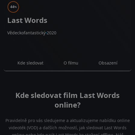
44
%
Last Words
Vědeckofantastický
2020
Kde sledovat
O filmu
Obsazení
Kde sledovat film Last Words
online?
Pravidelně pro vás sledujeme a aktualizujeme nabídku online
videoték (VOD) a dalších možností, jak sledovat Last Words
online nebo kde najít Last Words ke stažení offline. Náš