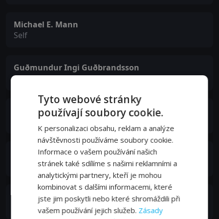
Michael E. Mann
Self
Guðmundur Ingi Guðbrandsson
Self
Tyto webové stránky
Catherine Lund Myhre
používají soubory cookie.
Self
K personalizaci obsahu, reklam a analýze
návštěvnosti používáme soubory cookie.
Informace o vašem používání našich
Peter Wadhams
stránek také sdílíme s našimi reklamními a
Self
analytickými partnery, kteří je mohou
kombinovat s dalšími informacemi, které
Elizabeth Brown
jste jim poskytli nebo které shromáždili při
Self
vašem používání jejich služeb.
Zásady