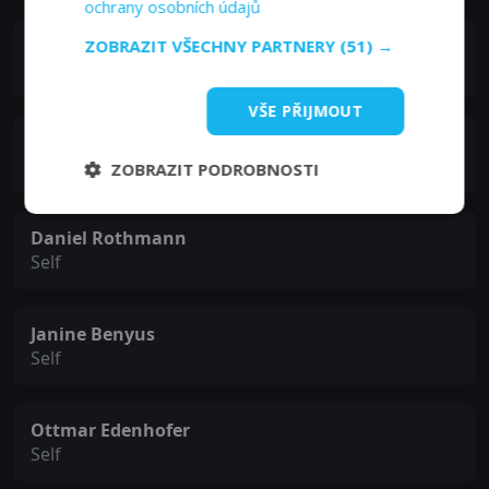
ochrany osobních údajů
Tony Gossner
ZOBRAZIT VŠECHNY PARTNERY
(51) →
Self
VŠE PŘIJMOUT
Mark Basque
Self
ZOBRAZIT PODROBNOSTI
Daniel Rothmann
Self
Janine Benyus
Self
Ottmar Edenhofer
Self