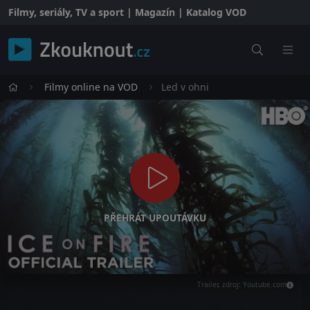
Filmy, seriály, TV a sport | Magazín | Katalog VOD
Filmy online na VOD
Led v ohni
PŘEHRÁT UPOUTÁVKU
Trailer, zdroj: Youtube.com