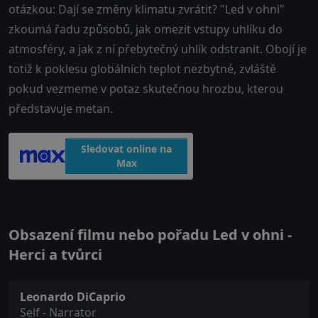
otázkou: Dají se změny klimatu zvrátit? "Led v ohni"
zkoumá řadu způsobů, jak omezit vstupy uhlíku do
atmosféry, a jak z ní přebytečný uhlík odstranit. Obojí je
totiž k poklesu globálních teplot nezbytné, zvláště
pokud vezmeme v potaz skutečnou hrozbu, kterou
představuje metan.
Sledovat online na
Max
Obsazení filmu nebo pořadu Led v ohni -
Herci a tvůrci
Leonardo DiCaprio
Self - Narrator