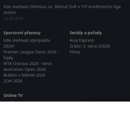
Kde sledovat Olomouc vs. Mohuč živě v TV? Konferenční liga
online
12. 03. 2026
Sportovní přenosy
Seriály a pořady
Kde sledovat olympiádu
Asia Express
2026?
Zrádci 3. série (2026)
Premier League Darts 2026 -
Filmy
šipky
WTA Ostrava 2026 - tenis
Australian Open 2026
Biatlon v NMnM 2026
ZOH 2026
Online TV
Lepší.TV
Zavřít reklamu
SledovaniTV
Skylink Live TV
Telly
NejPřipojení TV