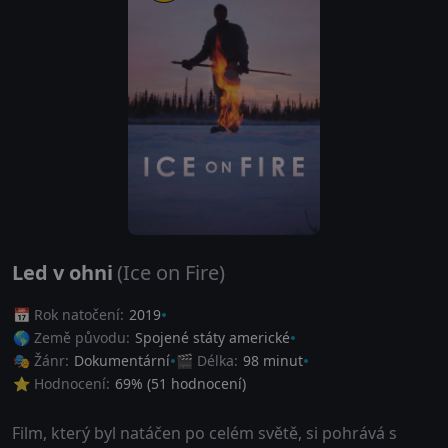
Led v ohni
(Ice on Fire)
📅 Rok natočení:
2019
🌎 Země původu:
Spojené státy americké
🎭 Žánr:
Dokumentární
🎬 Délka:
98 minut
⭐ Hodnocení:
69
% (
51
hodnocení)
Film, který byl natáčen po celém světě, si pohrává s