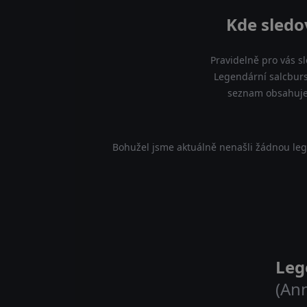
Kde sledo
Pravidelně pro vás s
Legendární salcbursk
seznam obsahuje 
Bohužel jsme aktuálně nenašli žádnou leg
Leg
(An