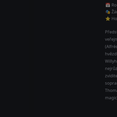
📅 Ro
🎭 Žá
⭐ Ho
Předs
veřejn
(Alfré
hvězdn
Willy
nejrůz
zvidi
sopra
Thoma
magic