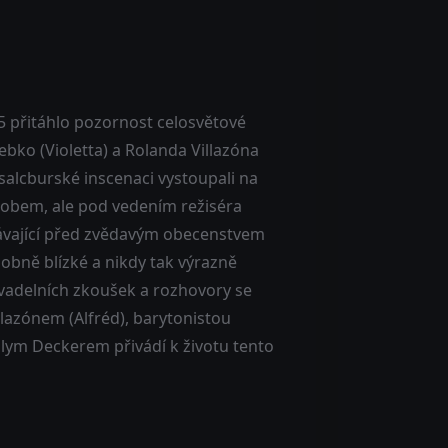
5 přitáhlo pozornost celosvětové
ebko (Violetta) a Rolanda Villazóna
v salcburské inscenaci vystoupali na
ůsobem, ale pod vedením režiséra
olávající před zvědavým obecenstvem
sobně blízké a nikdy tak výrazně
ivadelních zkoušek a rozhovory se
lazónem (Alfréd), barytonistou
ym Deckerem přivádí k životu tento