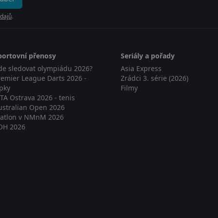
dajů
.
portovní přenosy
Seriály a pořady
de sledovat olympiádu 2026?
Asia Express
remier League Darts 2026 -
Zrádci 3. série (2026)
ipky
Filmy
TA Ostrava 2026 - tenis
ustralian Open 2026
iatlon v NMnM 2026
OH 2026