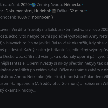
k natočení:
2020
🌎 Země původu:
Německo
nr:
Dokumentární
,
Hudební
🎬 Délka:
52 minut
dnocení:
100
% (
1
hodnocení)
tavení Verdiho Traviaty na Salcburském festivalu v roce 200
osti, ačkoliv to nebylo první společné vystoupení Anny Netr
d) v hlavních rolích na jevišti. Byl to však okamžik, kdy oba 
ý piedestal. Každý z nich je brilantní a jedinečný svým zp
ho Deckera zazářili nad vším jako dokonalý operní pár, vyv
nější fantazie. Operní hvězdy si nikdy předtím nebyly tak o
telněné v médiích po celém světě. Dříve neznámé záběry z d
nistkou Annou Netrebko (Violetta), tenoristou Rolandem Vil
sem Hampsonem (Alfrédův otec Germont) a režisérem Will
ký okamžik hudby...