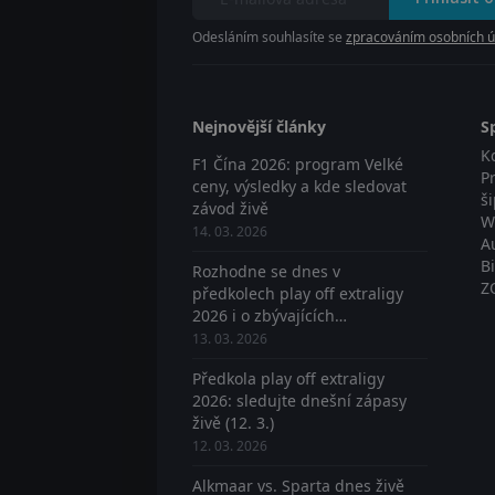
Odesláním souhlasíte se
zpracováním osobních ú
Nejnovější články
S
K
F1 Čína 2026: program Velké
P
ceny, výsledky a kde sledovat
š
závod živě
W
14. 03. 2026
A
B
Rozhodne se dnes v
Z
předkolech play off extraligy
2026 i o zbývajících
postupujících? Sledujte živě
13. 03. 2026
Předkola play off extraligy
2026: sledujte dnešní zápasy
živě (12. 3.)
12. 03. 2026
Alkmaar vs. Sparta dnes živě