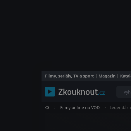
Filmy, seriály, TV a sport | Magazín | Kat
Filmy online na VOD
Legendární