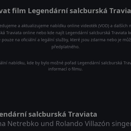
vat film Legendární salcburská Travia
ledujeme a aktualizujeme nabídku online videoték (VOD) a dalších m
á Traviata online nebo kde najít Legendární salcburská Traviata ke
pouze na oficiální a legální služby, které jsou zdarma nebo je můž
předplatného.
ální nabídku, kde by bylo možné pořad Legendární salcburská Trav
informací o filmu.
endární salcburská Traviata
na Netrebko und Rolando Villazón singen