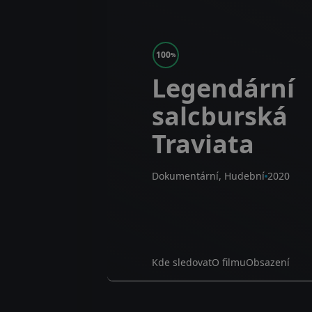
100
%
Legendární
salcburská
Traviata
Dokumentární, Hudební
2020
Kde sledovat
O filmu
Obsazení