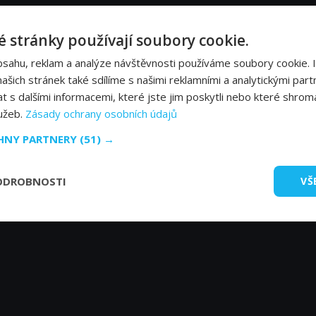
gendární salcburská Traviata - Herci a tvůrc
 stránky používají soubory cookie.
bsahu, reklam a analýze návštěvnosti používáme soubory cookie. 
Rolando Villazón
Th
šich stránek také sdílíme s našimi reklamními a analytickými partn
Alfredo
Ge
s dalšími informacemi, které jste jim poskytli nebo které shromá
lužeb.
Zásady ochrany osobních údajů
CHNY PARTNERY
(51) →
ODROBNOSTI
VŠ