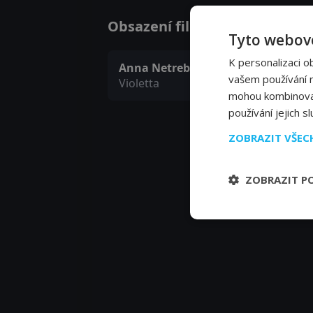
Obsazení filmu nebo pořadu Le
Tyto webové
K personalizaci o
Anna Netrebko
vašem používání na
Violetta
mohou kombinovat 
používání jejich s
ZOBRAZIT VŠE
ZOBRAZIT P