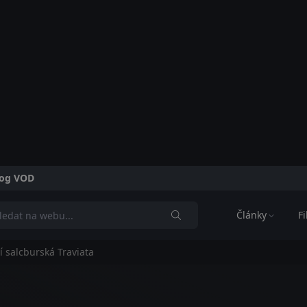
alog VOD
Články
F
 salcburská Traviata