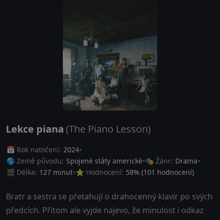
Lekce piana
(The Piano Lesson)
📅 Rok natočení:
2024
🌎 Země původu:
Spojené státy americké
🎭 Žánr:
Drama
🎬 Délka:
127 minut
⭐ Hodnocení:
58
% (
101
hodnocení)
Bratr a sestra se přetahují o drahocenný klavír po svých
předcích. Přitom ale vyjde najevo, že minulost i odkaz