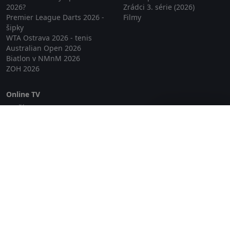
2026?
Zrádci 3. série (2026)
Premier League Darts 2026 -
Filmy
šipky
WTA Ostrava 2026 - tenis
Australian Open 2026
Biatlon v NMnM 2026
ZOH 2026
Online TV
Lepší.TV
Zavřít reklamu
SledovaniTV
Skylink Live TV
Telly
NejPřipojení TV
Poda
Sportovní přenosy
GDPR
Zásady cookies
Redakce
O projektu Zkouknout.cz
Obchodní podmínky
Etický kodex
Kontakt
Copyright © 2026 zkouknout.cz