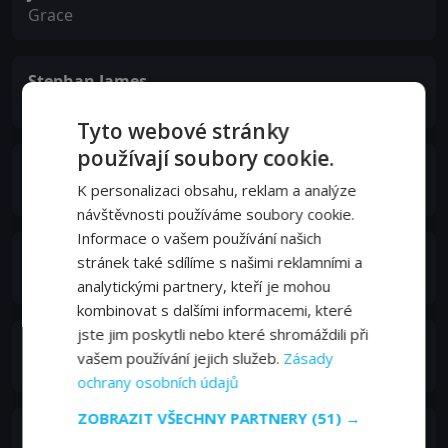
Grace
Stephan James
Boy Charles
Tyto webové stránky
používají soubory cookie.
Skylar Aleece Smith
K personalizaci obsahu, reklam a analýze
Maretha
návštěvnosti používáme soubory cookie.
Informace o vašem používání našich
Erykah Badu
stránek také sdílíme s našimi reklamními a
Lucille
analytickými partnery, kteří je mohou
kombinovat s dalšími informacemi, které
jste jim poskytli nebo které shromáždili při
Malik J Ali
vašem používání jejich služeb.
Zásady
Willie Boy
ochrany osobních údajů
ZOBRAZIT VŠECHNY PARTNERY
(51) →
Charity Jordan