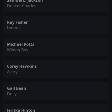
Samuel L. Jackson
Doaker Charles
Ray Fisher
Lymon
Michael Potts
Wining Boy
Corey Hawkins
Avery
Gail Bean
Dolly
Jerrika Hinton