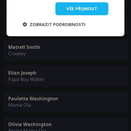
Mama Berniece
VŠE PŘIJMOUT
Isaiah Gunn
ZOBRAZIT PODROBNOSTI
Young Boy Willie
Matrell Smith
Crawley
Eilan Joseph
Papa Boy Walter
Pauletta Washington
Mama Ola
Olivia Washington
Young Mama Ola