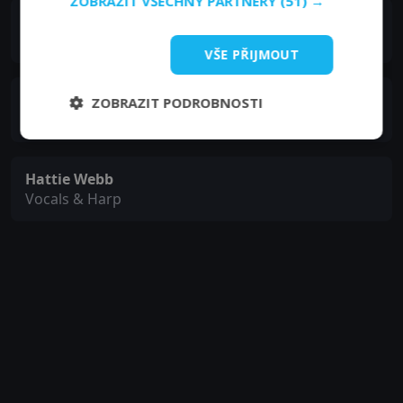
ZOBRAZIT VŠECHNY PARTNERY
(51) →
Sharon Robinson
Vocals
VŠE PŘIJMOUT
Charley Webb
ZOBRAZIT PODROBNOSTI
Vocals, Clarinet & Guitar
Hattie Webb
Vocals & Harp