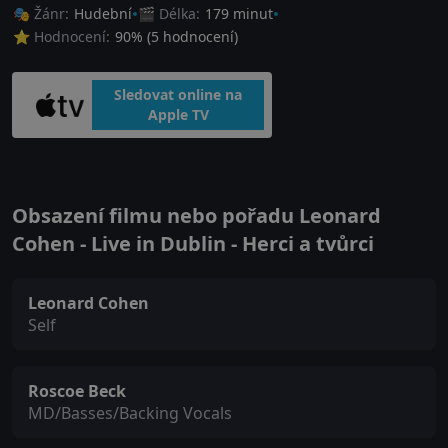
🎭 Žánr:
Hudební
🎬 Délka:
179 minut
⭐ Hodnocení:
90
% (
5
hodnocení)
Sledovat online na
Apple TV
Obsazení filmu nebo pořadu Leonard
Cohen - Live in Dublin - Herci a tvůrci
Leonard Cohen
Self
Roscoe Beck
MD/Basses/Backing Vocals