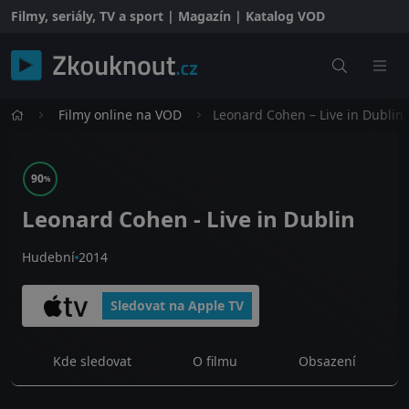
Filmy, seriály, TV a sport | Magazín | Katalog VOD
Filmy online na VOD
Leonard Cohen – Live in Dublin
90
%
Leonard Cohen - Live in Dublin
Hudební
2014
Sledovat na Apple TV
Kde sledovat
O filmu
Obsazení