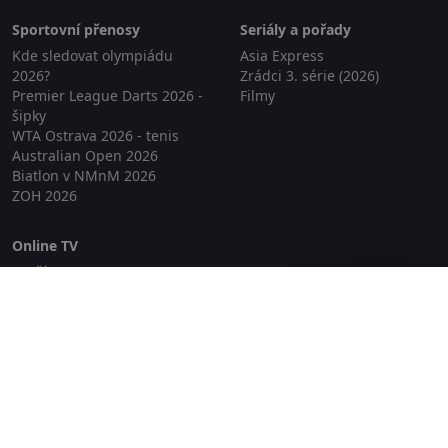
Sportovní přenosy
Seriály a pořady
Kde sledovat olympiádu
Asia Express
2026?
Zrádci 3. série (2026)
Premier League Darts 2026 -
Filmy
šipky
WTA Ostrava 2026 - tenis
Australian Open 2026
Biatlon v NMnM 2026
ZOH 2026
Online TV
Lepší.TV
Zavřít reklamu
SledovaniTV
Skylink Live TV
Telly
NejPřipojení TV
Poda
Sportovní přenosy