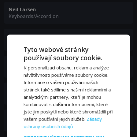
Neil Larsen
Keyboards/Accordion
Rafael Gayol
Drums & Percussion
Tyto webové stránky
používají soubory cookie.
Mitch Watkins
K personalizaci obsahu, reklam a analýze
Guitars/Backing Vocals
návštěvnosti používáme soubory cookie.
Informace o vašem používání našich
stránek také sdílíme s našimi reklamními a
Javier Mas
Guitar/Laud/Archilaud/Banduria
analytickými partnery, kteří je mohou
kombinovat s dalšími informacemi, které
jste jim poskytli nebo které shromáždili při
Alex Bublitchi
vašem používání jejich služeb.
Zásady
Violin
ochrany osobních údajů