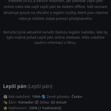
videoték (VOD) a dalších možností, jak sledovat Lepší pán
online nebo kde najít Lepší pán ke stažení offline. Náš seznam
obsahuje pouze na oficiální a legální služby, které jsou zdarma
nebo je můžete získat pomocí předplatného.
Bohužel jsme aktuálně nenašli žádnou legální nabídku, kde by
bylo možné pořad Lepší pán online sledovat. Níže uvádíme
souhrn informací o filmu.
Lepší pán
(Lepší pán)
📅 Rok natočení:
1994
🌎 Země původu:
Česko
🎭 Žánr:
Komedie
🎬 Délka:
83 minut
⭐ Hodnocení:
100
% (
1
hodnocení)