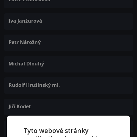
Iva Janžurová
Petr Nárožný
Michal Dlouhý
Rudolf Hrušínský ml.
Jiří Kodet
Naďa Konvalinková
Tyto webové stránky