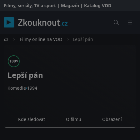
Filmy, seriály, TV a sport | Magazín | Katalog VOD
Filmy online na VOD
Lepší pán
100
%
Lepší pán
Komedie
1994
Kde sledovat
O filmu
Obsazení