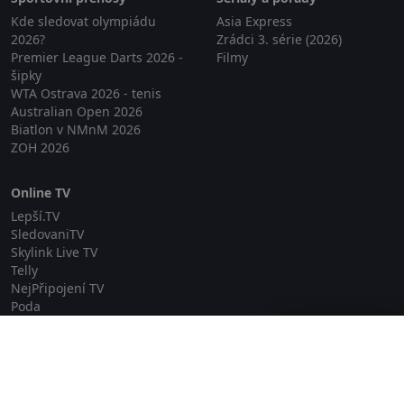
Kde sledovat olympiádu
Asia Express
2026?
Zrádci 3. série (2026)
Premier League Darts 2026 -
Filmy
šipky
WTA Ostrava 2026 - tenis
Australian Open 2026
Biatlon v NMnM 2026
ZOH 2026
Online TV
Lepší.TV
SledovaniTV
Skylink Live TV
Telly
NejPřipojení TV
Poda
Sportovní přenosy
Zavřít reklamu
GDPR
Zásady cookies
Redakce
O projektu Zkouknout.cz
Obchodní podmínky