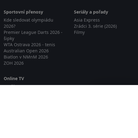
Sportovní přenosy
Seriály a pořady
Kde sledovat olympiádu
Asia Express
2026?
Zrádci 3. série (2026)
Premier League Darts 2026 -
Filmy
šipky
WTA Ostrava 2026 - tenis
Australian Open 2026
Biatlon v NMnM 2026
ZOH 2026
Online TV
Lepší.TV
Zavřít reklamu
SledovaniTV
Skylink Live TV
Telly
NejPřipojení TV
Poda
Sportovní přenosy