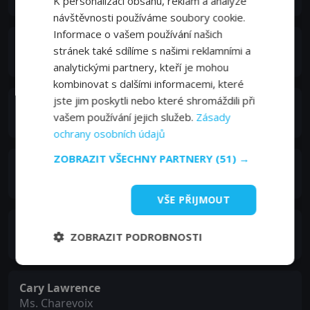
K personalizaci obsahu, reklam a analýze
návštěvnosti používáme soubory cookie.
Informace o vašem používání našich
Marcia Bennett
stránek také sdílíme s našimi reklamními a
Mrs. Mackinaw
analytickými partnery, kteří je mohou
kombinovat s dalšími informacemi, které
jste jim poskytli nebo které shromáždili při
Rachel Nichols
vašem používání jejich služeb.
Zásady
Samantha Wise
ochrany osobních údajů
ZOBRAZIT VŠECHNY PARTNERY
(51) →
Gordon Currie
Sheriff
VŠE PŘIJMOUT
Kathleen Mackey
ZOBRAZIT PODROBNOSTI
Ann Whales
Cary Lawrence
Ms. Charevoix