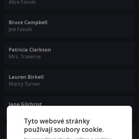
Alice Fasulo
Bruce Campbell
Joe Fasulo
Patricia Clarkson
Mrs. Traverse
Lauren Birkell
Marcy Turner
Jane Gilchrist
Ms. Cross
Tyto webové stránky
používají soubory cookie.
Catherine Colvey
Ms. Leland