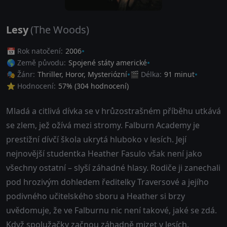
Lesy
(The Woods)
📅 Rok natočení:
2006
🌎 Země původu:
Spojené státy americké
🎭 Žánr:
Thriller
,
Horor
,
Mysteriózní
🎬 Délka:
91 minut
⭐ Hodnocení:
57
% (
304
hodnocení)
Mladá a citlivá dívka se v hrůzostrašném příběhu utkává
se zlem, jež ožívá mezi stromy. Falburn Academy je
prestižní dívčí škola ukrytá hluboko v lesích. Její
nejnovější studentka Heather Fasulo však není jako
všechny ostatní – slyší záhadné hlasy. Rodiče ji zanechali
pod hrozivým dohledem ředitelky Traversové a jejího
podivného učitelského sboru a Heather si brzy
uvědomuje, že ve Falburnu nic není takové, jaké se zdá.
Když spolužačky začnou záhadně mizet v lesích,