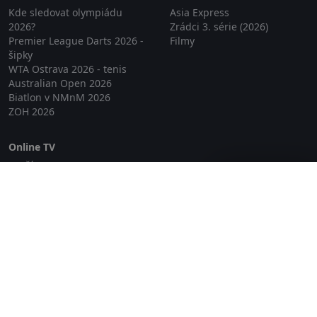
Kde sledovat olympiádu
Asia Express
2026?
Zrádci 3. série (2026)
Premier League Darts 2026 -
Filmy
šipky
WTA Ostrava 2026 - tenis
Australian Open 2026
Biatlon v NMnM 2026
ZOH 2026
Online TV
Lepší.TV
Zavřít reklamu
SledovaniTV
Skylink Live TV
Telly
NejPřipojení TV
Poda
Sportovní přenosy
GDPR
Zásady cookies
Redakce
O projektu Zkouknout.cz
Obchodní podmínky
Etický kodex
Kontakt