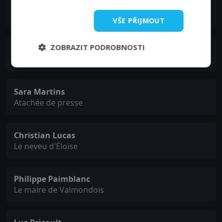
Éric Elmosnino
Le commissaire de police
VŠE PŘIJMOUT
ZOBRAZIT PODROBNOSTI
Marc Voinchet
Présentateur radio
Sara Martins
Atachée de presse
Christian Lucas
Le neveu d'Éloïse
Philippe Paimblanc
Le maire de Valmondois