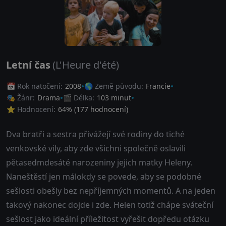
Letní čas
(L'Heure d'été)
📅 Rok natočení:
2008
🌎 Země původu:
Francie
🎭 Žánr:
Drama
🎬 Délka:
103 minut
⭐ Hodnocení:
64
% (
177
hodnocení)
Dva bratři a sestra přivážejí své rodiny do tiché
venkovské vily, aby zde všichni společně oslavili
pětasedmdesáté narozeniny jejich matky Heleny.
Naneštěstí jen málokdy se povede, aby se podobné
sešlosti obešly bez nepříjemných momentů. A na jeden
takový nakonec dojde i zde. Helen totiž chápe sváteční
sešlost jako ideální příležitost vyřešit dopředu otázku