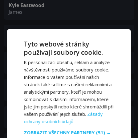
Kyle Eastwood
James
Alice de Lencquesaing
Sylvie
Tyto webové stránky
používají soubory cookie.
Émile Berling
K personalizaci obsahu, reklam a analýze
Pierre
návštěvnosti používáme soubory cookie.
Informace o vašem používání našich
stránek také sdílíme s našimi reklamními a
Jean-Baptiste Malartre
analytickými partnery, kteří je mohou
Michel Waldemar
kombinovat s dalšími informacemi, které
jste jim poskytli nebo které shromáždili při
Gilles Arbona
vašem používání jejich služeb.
Zásady
Maître Lambert
ochrany osobních údajů
ZOBRAZIT VŠECHNY PARTNERY
(51) →