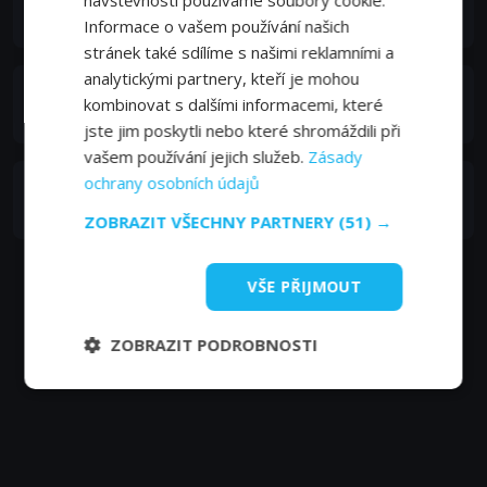
Aoi Harukawa (voice)
Informace o vašem používání našich
stránek také sdílíme s našimi reklamními a
analytickými partnery, kteří je mohou
Rina Kawaei
kombinovat s dalšími informacemi, které
Ayane Sato (voice)
jste jim poskytli nebo které shromáždili při
vašem používání jejich služeb.
Zásady
ochrany osobních údajů
Nobunaga Šimazaki
Ryo Kobayashi (voice)
ZOBRAZIT VŠECHNY PARTNERY
(51) →
VŠE PŘIJMOUT
ZOBRAZIT PODROBNOSTI