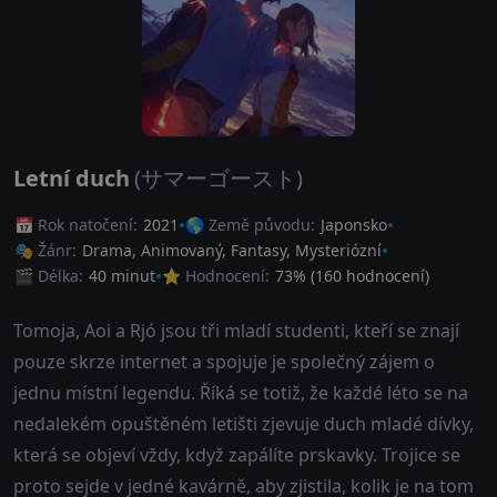
Letní duch
(サマーゴースト)
📅 Rok natočení:
2021
🌎 Země původu:
Japonsko
🎭 Žánr:
Drama
,
Animovaný
,
Fantasy
,
Mysteriózní
🎬 Délka:
40 minut
⭐ Hodnocení:
73
% (
160
hodnocení)
Tomoja, Aoi a Rjó jsou tři mladí studenti, kteří se znají
pouze skrze internet a spojuje je společný zájem o
jednu místní legendu. Říká se totiž, že každé léto se na
nedalekém opuštěném letišti zjevuje duch mladé dívky,
která se objeví vždy, když zapálíte prskavky. Trojice se
proto sejde v jedné kavárně, aby zjistila, kolik je na tom