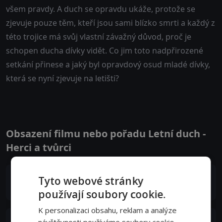
všem pravdy. A duch se opravdu ukáže, protože se
zjevuje pouze těm, kteří jsou sami blízko smrti a každý z
této trojice má svůj vlastní závažný důvod, proč je
schopen ducha dívky vidět. Co jim toto nadpřirozené
setkání přinese a jaký byl opravdový osud mladé dívky,
která se nyní zjevuje na letišti?
Obsazení filmu nebo pořadu Letní duch -
Herci a tvůrci
Čiaki Kobajaši
Tyto webové stránky
Tomoya Sugisaki (voice)
používají soubory cookie.
K personalizaci obsahu, reklam a analýze
Mijuri Šimabukuro
návštěvnosti používáme soubory cookie.