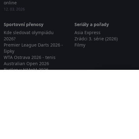
online
12. 03. 2026
Sportovní přenosy
Seriály a pořady
Kde sledovat olympiádu
Asia Express
2026?
Zrádci 3. série (2026)
Premier League Darts 2026 -
Filmy
šipky
WTA Ostrava 2026 - tenis
Australian Open 2026
Biatlon v NMnM 2026
Zavřít reklamu
ZOH 2026
Online TV
Lepší.TV
SledovaniTV
Skylink Live TV
Telly
NejPřipojení TV
Poda
Sportovní přenosy