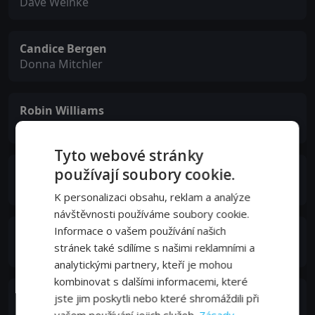
Dave Welnke
Candice Bergen
Donna Mitchler
Robin Williams
Mitch Mitchler
Tyto webové stránky
používají soubory cookie.
Pierce Gagnon
Douglas Mitchler
K personalizaci obsahu, reklam a analýze
návštěvnosti používáme soubory cookie.
Informace o vašem používání našich
Bebe Wood
stránek také sdílíme s našimi reklamními a
Vera Mitchler
analytickými partnery, kteří je mohou
kombinovat s dalšími informacemi, které
Ryan Lee
jste jim poskytli nebo které shromáždili při
Rance Welnke
vašem používání jejich služeb.
Zásady