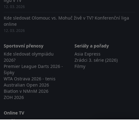
ligu v TV
12. 03. 2026
Kde sledovat Olomouc vs. Mohuč živě v TV? Konferenční liga
online
12. 03. 2026
Sportovní přenosy
Seriály a pořady
Kde sledovat olympiádu
Asia Express
2026?
Zrádci 3. série (2026)
Premier League Darts 2026 -
Filmy
šipky
WTA Ostrava 2026 - tenis
Australian Open 2026
Biatlon v NMnM 2026
ZOH 2026
Online TV
Lepší.TV
Zavřít reklamu
SledovaniTV
Skylink Live TV