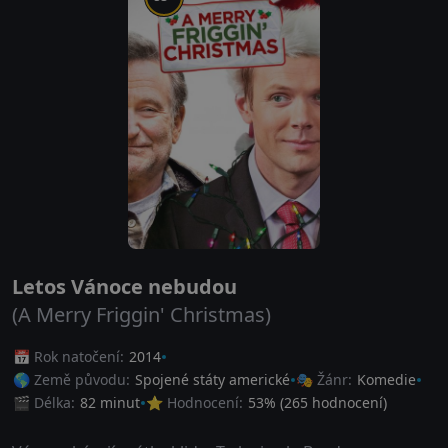
Letos Vánoce nebudou
(A Merry Friggin' Christmas)
📅 Rok natočení:
2014
🌎 Země původu:
Spojené státy americké
🎭 Žánr:
Komedie
🎬 Délka:
82 minut
⭐ Hodnocení:
53
% (
265
hodnocení)