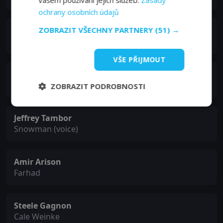
ochrany osobních údajů
ZOBRAZIT VŠECHNY PARTNERY
(51) →
Amara Miller
Pam Welnke
VŠE PŘIJMOUT
Mark Proksch
Trooper Zblocki
ZOBRAZIT PODROBNOSTI
Jeffrey Tambor
Snowman (voice)
Amir Arison
Farhad
Steele Gagnon
Cale Weinke