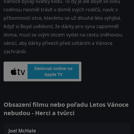
Vánoce bývají svátky klidu. To by je ale Boyd se svou
rodinou nesměl trávit v domě svých rodičů, navíc v
přítomnosti otce, kterému se už dlouhá léta vyhýbá.
Když si Boyd uvědomí, že dárky pro syna zapomněl
doma, musí se svým otcem vydat na cestu sněhovou
vánicí, aby dárky přivezli před svítáním a Vánoce
zachránili.
Sledovat online na
Apple TV
Obsazení filmu nebo pořadu Letos Vánoce
nebudou - Herci a tvůrci
Joel McHale