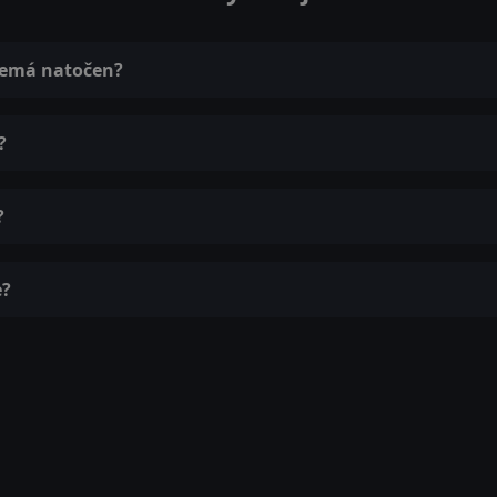
 nemá natočen?
?
?
e?