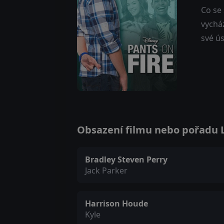
Co se 
vycház
své ú
Obsazení filmu nebo pořadu L
Bradley Steven Perry
Jack Parker
Harrison Houde
Kyle