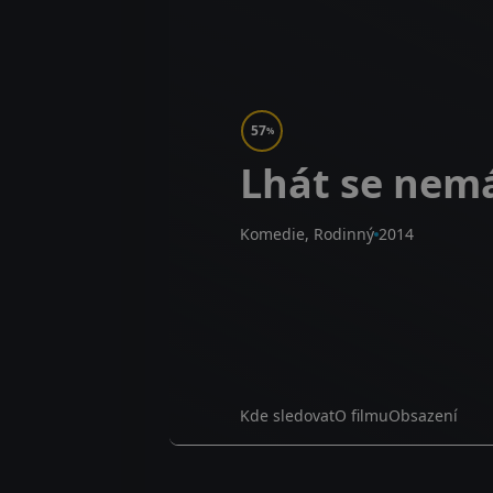
57
%
Lhát se nem
Komedie, Rodinný
2014
Kde sledovat
O filmu
Obsazení