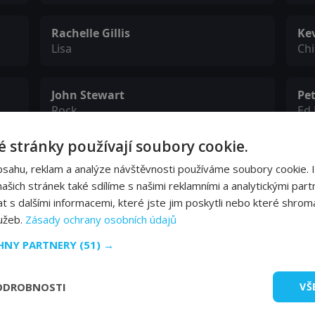
Rachelle Gillis
Ke
Lisa
Ch
John Stewart
Pe
Rock
Ed 
 stránky používají soubory cookie.
Manoj Sood
Ri
bsahu, reklam a analýze návštěvnosti používáme soubory cookie. 
Principal Kar
Oti
šich stránek také sdílíme s našimi reklamními a analytickými partn
s dalšími informacemi, které jste jim poskytli nebo které shromá
Alison Araya
Dav
lužeb.
Zásady ochrany osobních údajů
Ms. Taylor
Ha
CHNY PARTNERY
(51) →
ODROBNOSTI
VŠ