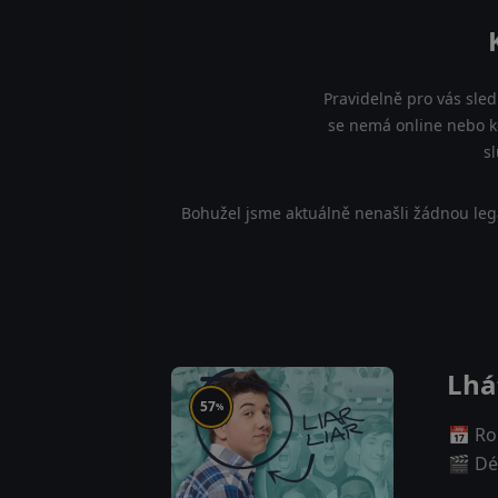
Pravidelně pro vás sled
se nemá online nebo kd
s
Bohužel jsme aktuálně nenašli žádnou leg
Lhá
57
%
📅 Ro
🎬 Dé