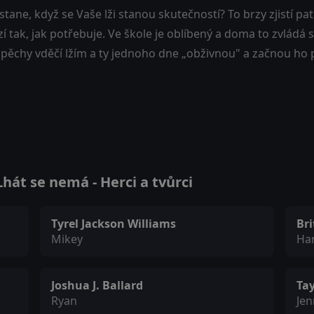
stane, když se Vaše lži stanou skutečností? To brzy zjistí pa
í tak, jak potřebuje. Ve škole je oblíbený a doma to zvládá s
spěchy vděčí lžím a ty jednoho dne „obživnou" a začnou ho
hát se nemá - Herci a tvůrci
Tyrel Jackson Williams
Br
Mikey
Ha
Joshua J. Ballard
Tay
Ryan
Jen