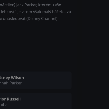
tnáctiletý Jack Parker, kterému vše
 lehkostí. Je v tom však malý háček... za
 pronásledovat.(Disney Channel)
ittney Wilson
nnah Parker
lor Russell
nifer