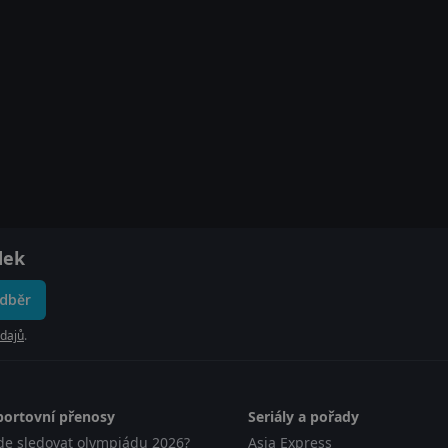
dek
odběr
dajů
.
portovní přenosy
Seriály a pořady
de sledovat olympiádu 2026?
Asia Express