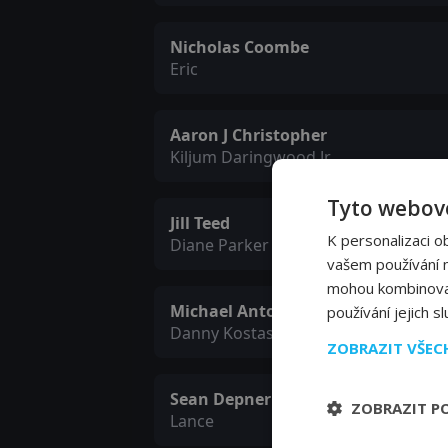
Nicholas Coombe
Eric
Aaron J Christopher
Kiljum Daringwood Jr
Tyto webové
Jill Teed
K personalizaci o
Diane Parker
vašem používání na
mohou kombinovat 
Michael Antonakos
používání jejich s
Danny Kostas
ZOBRAZIT VŠE
Sean Depner
ZOBRAZIT P
Lance