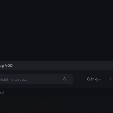
alog VOD
Články
F
emá