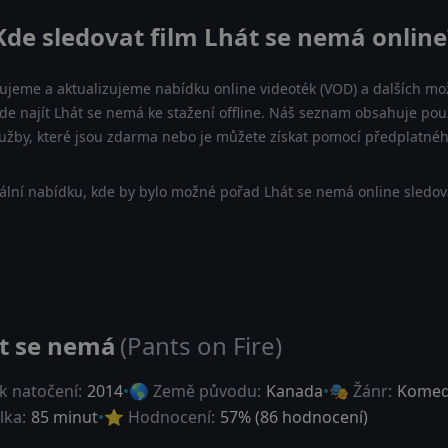
Kde sledovat film Lhát se nemá online
ujeme a aktualizujeme nabídku online videoték (VOD) a dalších mož
e najít Lhát se nemá ke stažení offline. Náš seznam obsahuje pouze
lužby, které jsou zdarma nebo je můžete získat pomocí předplatnéh
ální nabídku, kde by bylo možné pořad Lhát se nemá online sledova
t se nemá
(Pants on Fire)
k natočení:
2014
🌎 Země původu:
Kanada
🎭 Žánr:
Komed
lka:
85 minut
⭐ Hodnocení:
57
% (
86
hodnocení)