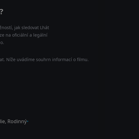
?
ností, jak sledovat Lhát
 na oficiální a legální
o.
t. Níže uvádíme souhrn informací o filmu.
ie
,
Rodinný