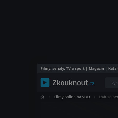
Filmy, seriály, TV a sport | Magazín | Kat
Filmy online na VOD
Lhát se n