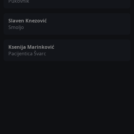
Pukovnik
Slaven Knezović
Smoljo
Ksenija Marinković
Pacijentica Švarc