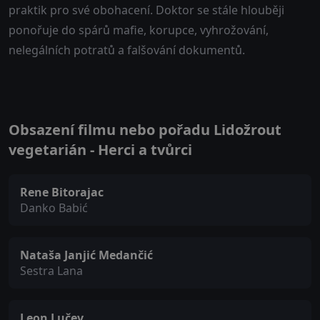
praktik pro své obohacení. Doktor se stále hlouběji
ponořuje do spárů mafie, korupce, vyhrožování,
nelegálních potratů a falšování dokumentů.
Obsazení filmu nebo pořadu Lidožrout
vegetarián - Herci a tvůrci
Rene Bitorajac
Danko Babić
Nataša Janjić Medančić
Sestra Lana
Leon Lučev