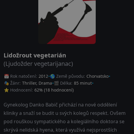
Lidožrout vegetarián
(Ljudožder vegetarijanac)
📅 Rok natočení:
2012
🌎 Země původu:
Chorvatsko
🎭 Žánr:
Thriller
,
Drama
🎬 Délka:
85 minut
⭐ Hodnocení:
62
% (
18
hodnocení)
Gynekolog Danko Babič přichází na nové oddělení
kliniky a snaží se budit u svých kolegů respekt. Ovšem
pod rouškou sympatického a kolegiálního doktora se
skrývá nelidská hyena, která využívá nejsprostších