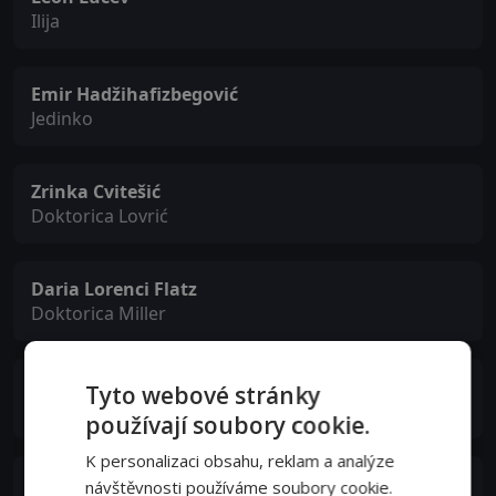
Ilija
Emir Hadžihafizbegović
Jedinko
Zrinka Cvitešić
Doktorica Lovrić
Daria Lorenci Flatz
Doktorica Miller
Ksenija Pajić
Tyto webové stránky
Doktorica Domljan
používají soubory cookie.
K personalizaci obsahu, reklam a analýze
Mustafa Nadarević
návštěvnosti používáme soubory cookie.