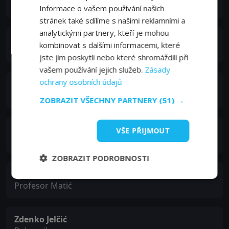
Patolog Marelja
Informace o vašem používání našich
stránek také sdílíme s našimi reklamními a
analytickými partnery, kteří je mohou
Robert Ugrina
kombinovat s dalšími informacemi, které
Doktor Soldo
jste jim poskytli nebo které shromáždili při
vašem používání jejich služeb.
Zásady
ochrany osobních údajů
Krešimir Mikić
Doktor Bantić
ZOBRAZIT VŠECHNY PARTNERY
(51) →
Rakan Rushaidat
VŠE PŘIJMOUT
Hassan Al Sadat
ZOBRAZIT PODROBNOSTI
Ljubomir Kerekeš
Profesor Matić
Zdenko Jelčić