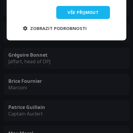
Vincent Colombe
Internal on guard
VŠE PŘIJMOUT
ZOBRAZIT PODROBNOSTI
Chems Dahmani
Caregiver
Grégoire Bonnet
Jaffart, head of DPJ
Brice Fournier
Marconi
Patrice Guillain
Captain Auclert