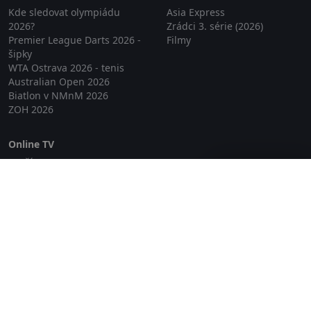
Kde sledovat olympiádu
Asia Express
2026?
Zrádci 3. série (2026)
Premier League Darts 2026 -
Filmy
šipky
WTA Ostrava 2026 - tenis
Australian Open 2026
Biatlon v NMnM 2026
ZOH 2026
Online TV
Lepší.TV
Zavřít reklamu
SledovaniTV
Skylink Live TV
Telly
NejPřipojení TV
Poda
Sportovní přenosy
GDPR
Zásady cookies
Redakce
O projektu Zkouknout.cz
Obchodní podmínky
Etický kodex
Kontakt