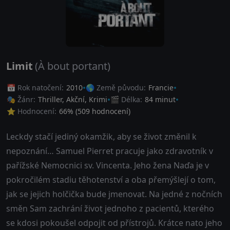
Limit
(À bout portant)
📅 Rok natočení:
2010
🌎 Země původu:
Francie
🎭 Žánr:
Thriller
,
Akční
,
Krimi
🎬 Délka:
84 minut
⭐ Hodnocení:
66
% (
509
hodnocení)
Leckdy stačí jediný okamžik, aby se život změnil k
nepoznání… Samuel Pierret pracuje jako zdravotník v
pařížské Nemocnici sv. Vincenta. Jeho žena Naďa je v
pokročilém stadiu těhotenství a oba přemýšlejí o tom,
jak se jejich holčička bude jmenovat. Na jedné z nočních
směn Sam zachrání život jednoho z pacientů, kterého
se kdosi pokoušel odpojit od přístrojů. Krátce nato jeho