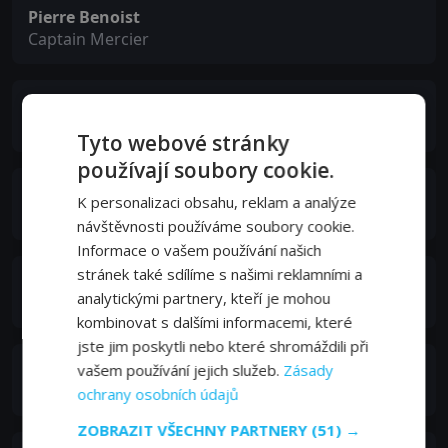
Pierre Benoist
Captain Mercier
Valérie Dashwood
Captain Moreau
Tyto webové stránky
používají soubory cookie.
Virgile Bramly
K personalizaci obsahu, reklam a analýze
Captain Mansart
návštěvnosti používáme soubory cookie.
Informace o vašem používání našich
stránek také sdílíme s našimi reklamními a
Nicky Naudé
analytickými partnery, kteří je mohou
Captain Richert
kombinovat s dalšími informacemi, které
jste jim poskytli nebo které shromáždili při
Adel Bencherif
vašem používání jejich služeb.
Zásady
Luc Sartet
ochrany osobních údajů
ZOBRAZIT VŠECHNY PARTNERY
(51) →