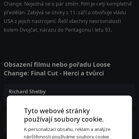
Change. Nejedná se o pár změn: film je celý kompletně
předělán. Zabývá se útoky z 11. září a obviňuje vládu
USA z jejich nastrojení. Řeší všechny nesrovnalosti
kolem Dvojčat, nárazu do Pentagonu i letu 93.
Obsazení filmu nebo pořadu Loose
Change: Final Cut - Herci a tvůrci
Richard Shelby
Self
Tyto webové stránky
používají soubory cookie.
Thomas Kean
Self
K personalizaci obsahu, reklam a analýze
návštěvnosti používáme soubory cookie.