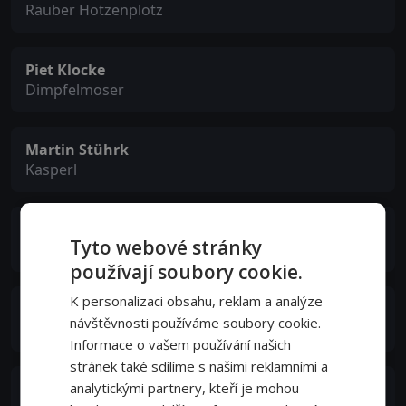
Räuber Hotzenplotz
Piet Klocke
Dimpfelmoser
Martin Stührk
Kasperl
Manuel Steitz
Tyto webové stránky
Seppel
používají soubory cookie.
K personalizaci obsahu, reklam a analýze
Rufus Beck
návštěvnosti používáme soubory cookie.
Petrosilius Zwackelmann
Informace o vašem používání našich
stránek také sdílíme s našimi reklamními a
analytickými partnery, kteří je mohou
Katharina Thalbach