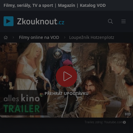
Filmy, seriály, TV a sport | Magazín | Katalog VOD
Filmy online na VOD
Loupežník Hotzenplotz
PŘEHRÁT UPOUTÁVKU
Trailer, zdroj: Youtube.com