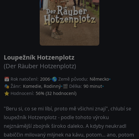
Loupežník Hotzenplotz
(Der Räuber Hotzenplotz)
📅 Rok natočení:
2006
🌎 Země původu:
Německo
🎭 Žánr:
Komedie
,
Rodinný
🎬 Délka:
90 minut
⭐ Hodnocení:
56
% (
32
hodnocení)
"Beru si, co se mi líbí, proto mě všichni znají", chlubí se
loupežník Hotzenplotz - podle tohoto výroku
nejznámější zbojník široko daleko. A kdyby neukradl
babiččin milovaný mlýnek na kávu, potom... ano, potom