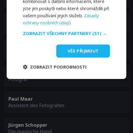
Portiunkula Schlotterbeck
kombinovat s dalšími informacemi, které
jste jim poskytli nebo které shromáždili při
vašem používání jejich služeb.
Zásady
Christiane Hörbiger
ochrany osobních údajů
Grandmother
ZOBRAZIT VŠECHNY PARTNERY
(51) →
Barbara Schöneberger
VŠE PŘIJMOUT
Amaryllis
ZOBRAZIT PODROBNOSTI
Armin Maiwald
Fotograf
Paul Maar
Assistent des Fotografen
Jürgen Schopper
Die magische Hand