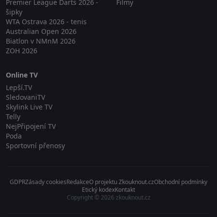
Premier League Darts 2026 -
Filmy
šipky
WTA Ostrava 2026 - tenis
Australian Open 2026
Biatlon v NMnM 2026
ZOH 2026
Online TV
Lepší.TV
SledovaniTV
Skylink Live TV
Telly
NejPřipojení TV
Poda
Sportovní přenosy
GDPR
Zásady cookies
Redakce
O projektu Zkouknout.cz
Obchodní podmínky
Etický kodex
Kontakt
Copyright © 2026 zkouknout.cz