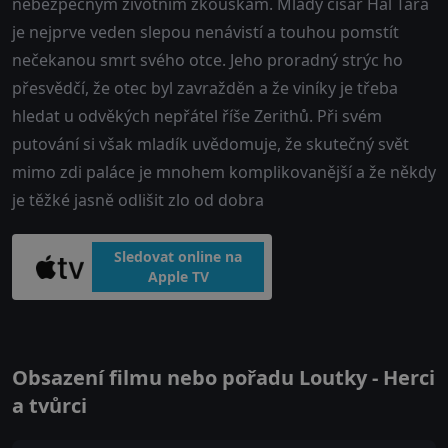
nebezpečným životním zkouškám. Mladý císař Hal Tara
je nejprve veden slepou nenávistí a touhou pomstít
nečekanou smrt svého otce. Jeho proradný strýc ho
přesvědčí, že otec byl zavražděn a že viníky je třeba
hledat u odvěkých nepřátel říše Zerithů. Při svém
putování si však mladík uvědomuje, že skutečný svět
mimo zdi paláce je mnohem komplikovanější a že někdy
je těžké jasně odlišit zlo od dobra
Sledovat online na
Apple TV
Obsazení filmu nebo pořadu Loutky - Herci
a tvůrci