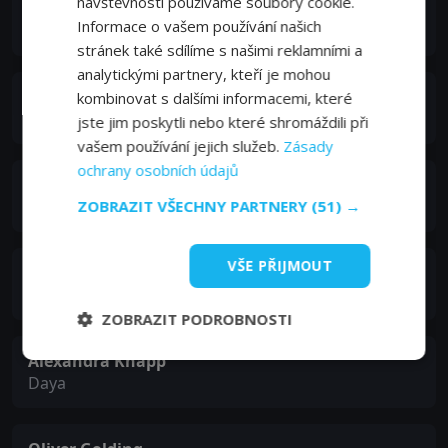
návštěvnosti používáme soubory cookie.
Claire Skinner
Informace o vašem používání našich
Jhinna
stránek také sdílíme s našimi reklamními a
analytickými partnery, kteří je mohou
David Harewood
kombinovat s dalšími informacemi, které
Erito
jste jim poskytli nebo které shromáždili při
vašem používání jejich služeb.
Zásady
ochrany osobních údajů
Samantha Bond
ZOBRAZIT VŠECHNY PARTNERY
(51) →
Eike
VŠE PŘIJMOUT
Michael Culkin
Agra
ZOBRAZIT PODROBNOSTI
Alexandra Knapp
Daya