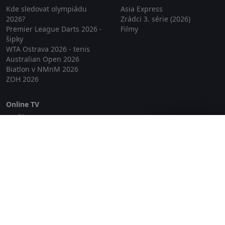
Kde sledovat olympiádu
Asia Express
2026?
Zrádci 3. série (2026)
Premier League Darts 2026 -
Filmy
šipky
WTA Ostrava 2026 - tenis
Australian Open 2026
Biatlon v NMnM 2026
ZOH 2026
Online TV
Lepší.TV
Zavřít reklamu
SledovaniTV
Skylink Live TV
Telly
NejPřipojení TV
Poda
Sportovní přenosy
GDPR
Zásady cookies
Redakce
O projektu Zkouknout.cz
Obchodní podmínky
Etický kodex
Kontakt