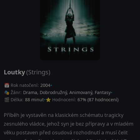
Loutky
(Strings)
📅 Rok natočení:
2004
🎭 Žánr:
Drama
,
Dobrodružný
,
Animovaný
,
Fantasy
🎬 Délka:
88 minut
⭐ Hodnocení:
67
% (
87
hodnocení)
Příběh je vystavěn na klasickém schématu tragicky
zesnulého vládce, jehož syn je bez přípravy a v mladém
věku postaven před osudová rozhodnutí a musí čelit