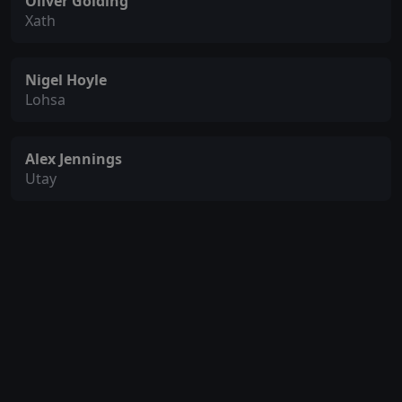
Oliver Golding
Xath
Nigel Hoyle
Lohsa
Alex Jennings
Utay