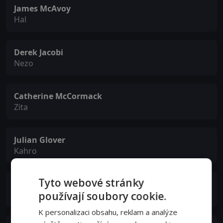
James McAvoy
Hal
Derek Jacobi
Nezo
Catherine McCormack
Zita
Julian Glover
Kahro
Tyto webové stránky
Ian Hart
používají soubory cookie.
Ghrak
K personalizaci obsahu, reklam a analýze