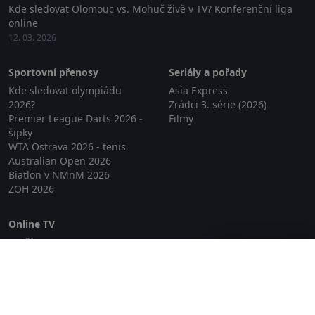
Kde sledovat Olomouc vs. Mohuč živě v TV? Konferenční liga
online
12. 03. 2026
Sportovní přenosy
Seriály a pořady
Kde sledovat olympiádu
Asia Express
2026?
Zrádci 3. série (2026)
Premier League Darts 2026 -
Filmy
šipky
WTA Ostrava 2026 - tenis
Australian Open 2026
Biatlon v NMnM 2026
ZOH 2026
Online TV
Lepší.TV
Zavřít reklamu
SledovaniTV
Skylink Live TV
Telly
NejPřipojení TV
Poda