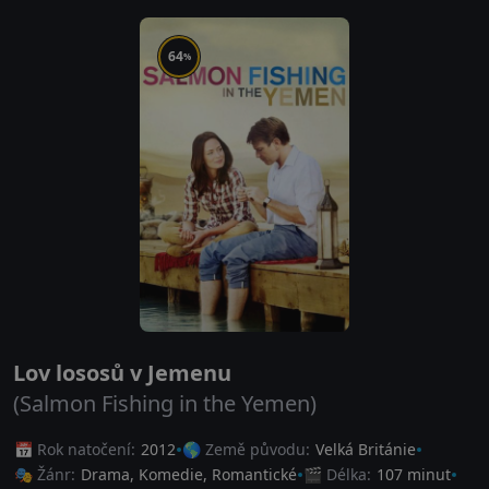
64
%
Lov lososů v Jemenu
(Salmon Fishing in the Yemen)
📅 Rok natočení:
2012
🌎 Země původu:
Velká Británie
🎭 Žánr:
Drama
,
Komedie
,
Romantické
🎬 Délka:
107 minut