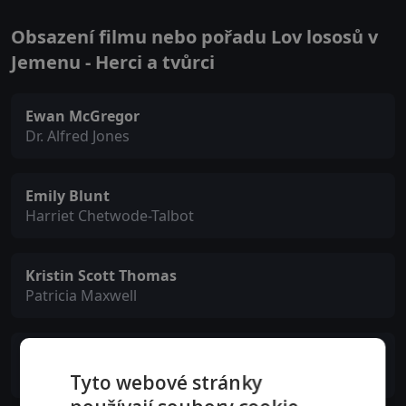
Obsazení filmu nebo pořadu Lov lososů v
Jemenu - Herci a tvůrci
Ewan McGregor
Dr. Alfred Jones
Emily Blunt
Harriet Chetwode-Talbot
Kristin Scott Thomas
Patricia Maxwell
Rachael Stirling
Mary Jones
Tyto webové stránky