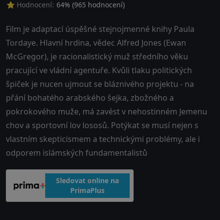
⭐ Hodnocení:
64
% (
965
hodnocení)
Film je adaptací úspěšné stejnojmenné knihy Paula
Tordaye. Hlavní hrdina, vědec Alfred Jones (Ewan
McGregor), je racionalistický muž středního věku
pracující ve vládní agentuře. Kvůli tlaku politických
špiček je nucen ujmout se bláznivého projektu - na
přání bohatého arabského šejka, zbožného a
pokrokového muže, má zavést v nehostinném Jemenu
chov a sportovní lov lososů. Potýkat se musí nejen s
vlastním skepticismem a technickými problémy, ale i
odporem islámských fundamentalistů
Sledovat online na
PrimaPlus