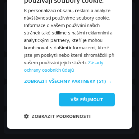
používají soubory cookie.
Amr Waked
K personalizaci obsahu, reklam a analýze
Sheikh Muhammad
návštěvnosti používáme soubory cookie.
Informace o vašem používání našich
stránek také sdílíme s našimi reklamními a
Catherine Steadman
analytickými partnery, kteří je mohou
Ashley
kombinovat s dalšími informacemi, které
jste jim poskytli nebo které shromáždili při
vašem používání jejich služeb.
Zásady
Tom Mison
ochrany osobních údajů
Capt. Robert Mayers
ZOBRAZIT VŠECHNY PARTNERY
(51) →
Tom Beard
Peter Maxwell
VŠE PŘIJMOUT
ZOBRAZIT PODROBNOSTI
Jill Baker
Betty