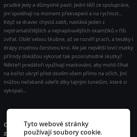
prudké jedy a důmyslné pasti. Jedni těží ze spolupráce,
jiní spoléhají na moment překvapení a na rychlost...
Když se dravec chystá zabít, nastává jeden z
nejdramatičtějších a nejnapínavějších okamžiků v říši
zvířat. Oběť sebou škubne, až se rozvíří prach, a tesáky i
drápy zrudnou čerstvou krví. Ale jak největší lovci matky
přírody dokážou vykonat tak pozoruhodné skutky?
Někteří predátoři využívají maskování, aby mohli číhat
na kořist ukrytí před okolím všem přímo na očích. Jiní
můžou nečekaně udeřit díky tajným tunelům, které si
vykopali...
Tyto webové stránky
Obsazení filmu nebo pořadu Lovci ve
používají soubory cookie.
zvířecí říši - Herci a tvůrci