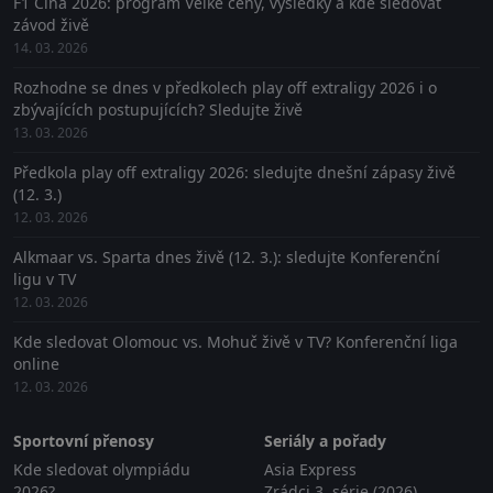
F1 Čína 2026: program Velké ceny, výsledky a kde sledovat
závod živě
14. 03. 2026
Rozhodne se dnes v předkolech play off extraligy 2026 i o
zbývajících postupujících? Sledujte živě
13. 03. 2026
Předkola play off extraligy 2026: sledujte dnešní zápasy živě
(12. 3.)
12. 03. 2026
Alkmaar vs. Sparta dnes živě (12. 3.): sledujte Konferenční
ligu v TV
12. 03. 2026
Kde sledovat Olomouc vs. Mohuč živě v TV? Konferenční liga
online
12. 03. 2026
Sportovní přenosy
Seriály a pořady
Kde sledovat olympiádu
Asia Express
2026?
Zrádci 3. série (2026)