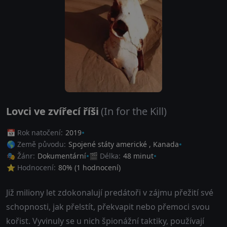
Lovci ve zvířecí říši
(In for the Kill)
📅 Rok natočení:
2019
🌎 Země původu:
Spojené státy americké
,
Kanada
🎭 Žánr:
Dokumentární
🎬 Délka:
48 minut
⭐ Hodnocení:
80
% (
1
hodnocení)
Již miliony let zdokonalují predátoři v zájmu přežití své
schopnosti, jak přelstít, překvapit nebo přemoci svou
kořist. Vyvinuly se u nich špionážní taktiky, používají