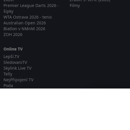
Premier League Darts 2026 -
Filmy
šipky
WTA Ostrava 2026 - tenis
Australian Open 2026
Biatlon v NMnM 2026
ZOH 2026
Online TV
Lepší.TV
SledovaniTV
Skylink Live TV
Telly
NejPřipojení TV
Poda
Sportovní přenosy
Zavřít reklamu
GDPR
Zásady cookies
Redakce
O projektu Zkouknout.cz
Obchodní podmínky
Etický kodex
Kontakt
Copyright © 2026 zkouknout.cz