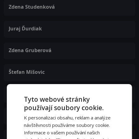
Zdena Studenková
Juraj Ďurdiak
Zdena Gruberová
Štefan Mišovic
Elena Petrovická
Tyto webové stránky
používají soubory cookie.
Zuzana Kocúriková
K personalizaci obsahu, reklam a analýze
návštěvnosti používáme soubory cookie.
Informace o vašem používání našich
Táňa Hrivnáková