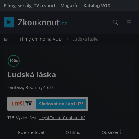
Filmy, seriály, TV a sport | Magazín | Katalog VOD
Filmy online na VOD
Ľudská láska
100
%
Ľudská láska
Fantasy, Rodinný
1978
Sledovat na Lepší.TV
TIP:
Vyzkoušejte
Lepší.TV na 10 dní za 1 Kč
Kde sledovat
O filmu
Obsazení