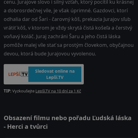
cenu. Jurajove slovo i silný vzťah, ktorý pocítil ku krásnej
a dobrosrdečnej víle, je však úprimné. Gazdovci, ktorí
odhalia dar od Šari - čarovný kôš, prekazia Jurajov sľub
vrátiť kôš, v ktorom je vždy skrytá čistá košeľa a čerstvý
voňavý koláč. Juraj zachráni Šaru a jeho čistá láska
pomôže malej víle stať sa prostým človekom, obyčajnou
devou, ktorá bude Jurajovou vyvolenou.
Sledovat online na
Lepší.TV
TIP:
Vyzkoušejte
Lepší.TV na 10 dní za 1 Kč
Obsazení filmu nebo pořadu Ľudská láska
- Herci a tvůrci