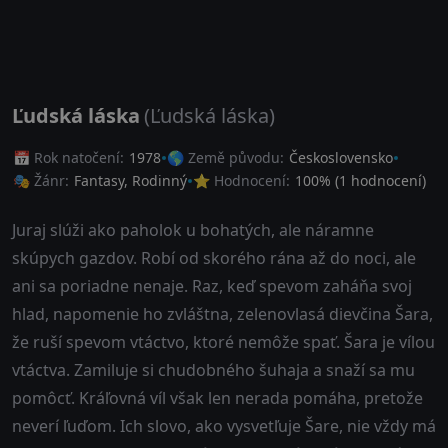
Ľudská láska
(Ľudská láska)
📅 Rok natočení:
1978
🌎 Země původu:
Československo
🎭 Žánr:
Fantasy
,
Rodinný
⭐ Hodnocení:
100
% (
1
hodnocení)
Juraj slúži ako paholok u bohatých, ale náramne
skúpych gazdov. Robí od skorého rána až do noci, ale
ani sa poriadne nenaje. Raz, keď spevom zaháňa svoj
hlad, napomenie ho zvláštna, zelenovlasá dievčina Šara,
že ruší spevom vtáctvo, ktoré nemôže spať. Šara je vílou
vtáctva. Zamiluje si chudobného šuhaja a snaží sa mu
pomôcť. Kráľovná víl však len nerada pomáha, pretože
neverí ľuďom. Ich slovo, ako vysvetľuje Šare, nie vždy má