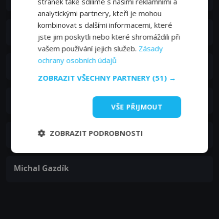
stránek také sdílíme s našimi reklamními a
analytickými partnery, kteří je mohou
kombinovat s dalšími informacemi, které
Anton Šulík st.
jste jim poskytli nebo které shromáždili při
vašem používání jejich služeb.
Zásady
ochrany osobních údajů
Judita Ďurdiaková
ZOBRAZIT VŠECHNY PARTNERY
(51) →
Martin Horňák
VŠE PŘIJMOUT
ZOBRAZIT PODROBNOSTI
Tatiana Kulíšková
Michal Gazdík