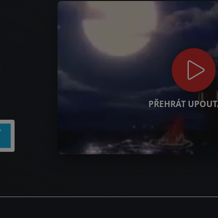
á
PŘEHRÁT UPOUT
y