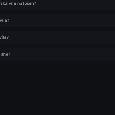
řská víla natočen?
víla?
víla?
line?