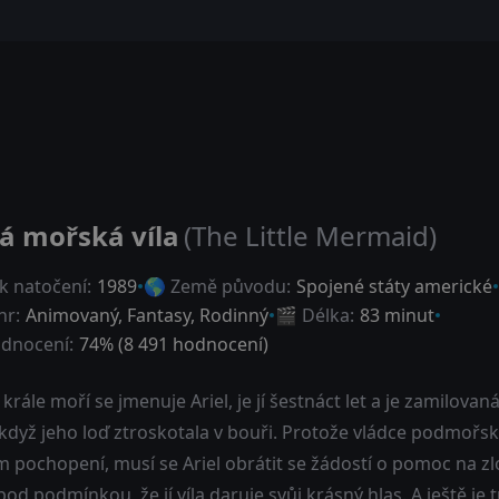
á mořská víla
(The Little Mermaid)
k natočení:
1989
🌎 Země původu:
Spojené státy americké
nr:
Animovaný
,
Fantasy
,
Rodinný
🎬 Délka:
83 minut
dnocení:
74
% (
8 491
hodnocení)
krále moří se jmenuje Ariel, je jí šestnáct let a je zamilova
, když jeho loď ztroskotala v bouři. Protože vládce podmořs
m pochopení, musí se Ariel obrátit se žádostí o pomoc na zlou
od podmínkou, že jí víla daruje svůj krásný hlas. A ještě je 