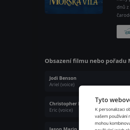
dnů z 
čarodě
Obsazení filmu nebo pořadu Ma
Jodi Benson
Ariel (voice)
Tyto webové
Christopher Daniel Barnes
K personalizaci o
Eric (voice)
vašem používání na
mohou kombinovat 
Jason Marin