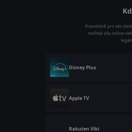
Kd
Pravidelně pro vás sled
mořská víla online neb
legál
Disney Plus
Apple TV
Rakuten Viki