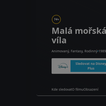
74
%
Malá mořsk
víla
Animovaný, Fantasy, Rodinný
1989
Sledovat na Disne
Plus
Kde sledovat
O filmu
Obsazení