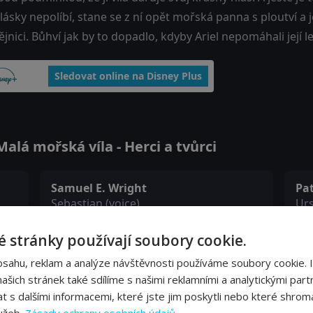
lásky nepolíbí, stane se z ní opět mořská panna s ploutví a 
jnici. Bůhví jak by to dopadlo, kdyby Ariel nepomáhali její l
Sledovat online na Disney Plus
lá mořská víla - Herci a tvůrci
Samuel E. Wright
Pat
Sebastian (voice)
Urs
 stránky používají soubory cookie.
Kenneth Mars
Bu
bsahu, reklam a analýze návštěvnosti používáme soubory cookie. 
Triton (voice)
Scu
šich stránek také sdílíme s našimi reklamními a analytickými partn
s dalšími informacemi, které jste jim poskytli nebo které shromá
René Auberjonois
Pa