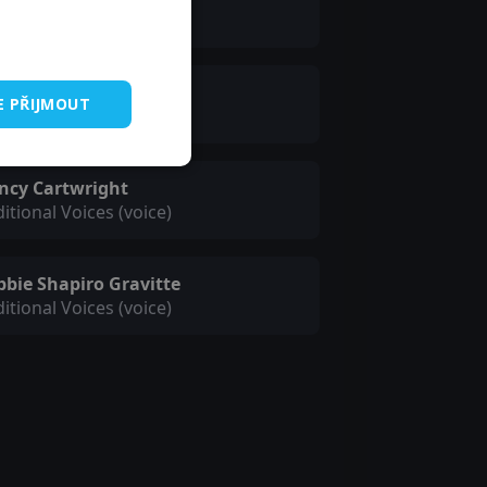
tsam & Jetsam (voice)
ll Ryan
E PŘIJMOUT
horse (voice)
ncy Cartwright
itional Voices (voice)
bbie Shapiro Gravitte
itional Voices (voice)