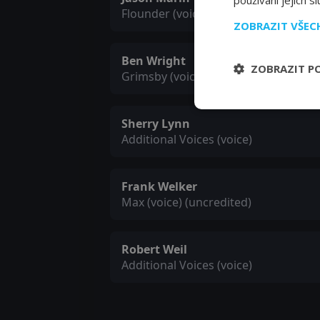
používání jejich s
Flounder (voice)
ZOBRAZIT VŠE
Ben Wright
ZOBRAZIT P
Grimsby (voice)
Sherry Lynn
Additional Voices (voice)
Frank Welker
Max (voice) (uncredited)
Robert Weil
Additional Voices (voice)