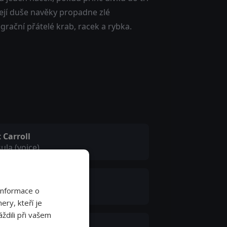
její duše navěky propadne zlé
egrační přátelé krab, racek a rybka.
 Carroll
ula (voice)
ddy Hackett
Informace o
ttle (voice)
ery, kteří je
ždili při vašem
ddi Edwards