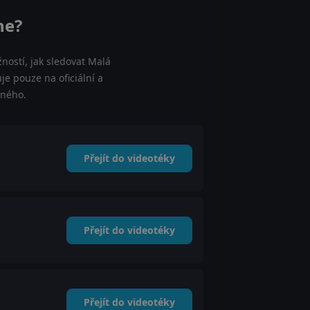
ne?
ností, jak sledovat Malá
je pouze na oficiální a
tného.
Přejít do videotéky
Přejít do videotéky
Přejít do videotéky