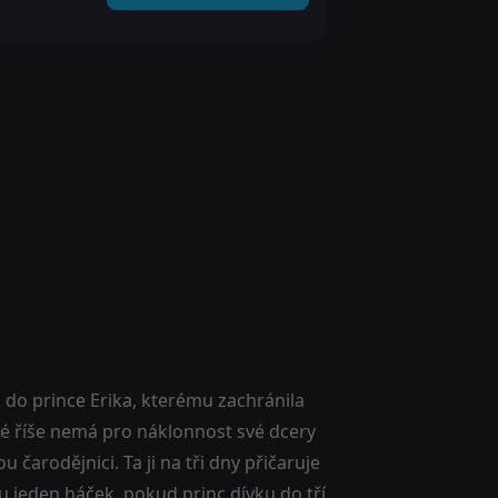
ná do prince Erika, kterému zachránila
ké říše nemá pro náklonnost své dcery
 čarodějnici. Ta ji na tři dny přičaruje
tu jeden háček, pokud princ dívku do tří