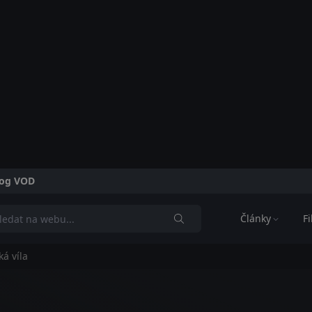
alog VOD
Články
F
á víla