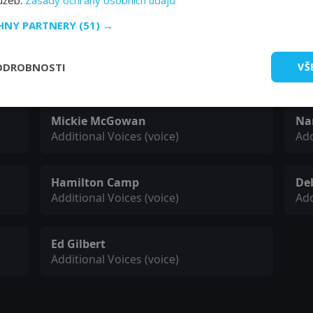
lužeb.
Zásady ochrany osobních údajů
Louis (voice)
Flo
CHNY PARTNERY
(51) →
Edie McClurg
Wi
ODROBNOSTI
VŠ
Carlotta (voice)
Sea
Mickie McGowan
Na
Additional Voices (voice)
Add
Hamilton Camp
De
Additional Voices (voice)
Add
Ed Gilbert
Additional Voices (voice)