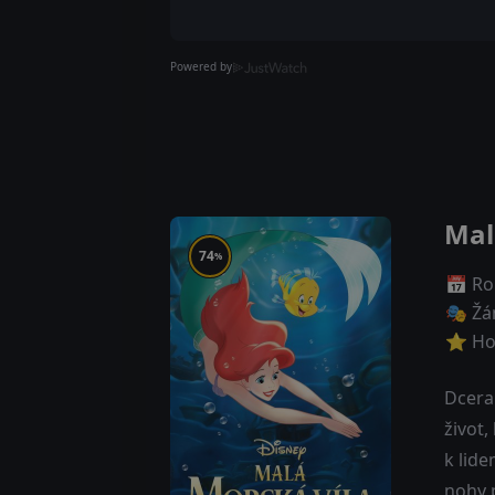
Powered by
Mal
74
%
📅 Ro
🎭 Žá
⭐ Ho
Dcera 
život
k lide
nohy p