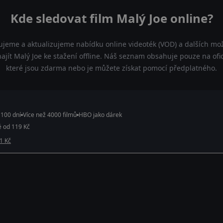
Kde sledovat film Malý Joe online?
ujeme a aktualizujeme nabídku online videoték (VOD) a dalších mož
ajít Malý Joe ke stažení offline. Náš seznam obsahuje pouze na ofici
které jsou zdarma nebo je můžete získat pomocí předplatného.
 100 dní
Více než 4000 filmů
HBO jako dárek
é od 119 Kč
 1 Kč