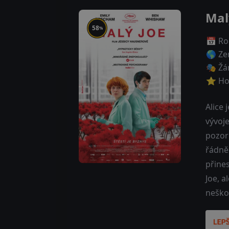
Mal
58
%
📅 Ro
🌎 Ze
🎭 Žá
⭐ Ho
Alice 
vývoje
pozor
řádně 
přine
Joe, a
neško