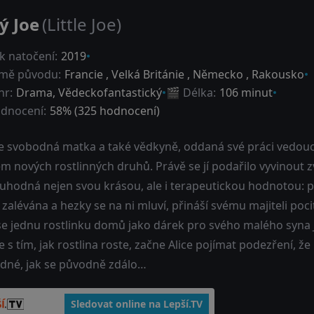
ý Joe
(Little Joe)
k natočení:
2019
mě původu:
Francie
,
Velká Británie
,
Německo
,
Rakousko
nr:
Drama
,
Vědeckofantastický
🎬 Délka:
106 minut
dnocení:
58
% (
325
hodnocení)
je svobodná matka a také vědkyně, oddaná své práci vedoucí
m nových rostlinných druhů. Právě se jí podařilo vyvinout z
uhodná nejen svou krásou, ale i terapeutickou hodnotou: po
zalévána a hezky se na ni mluví, přináší svému majiteli pocit 
se jednu rostlinku domů jako dárek pro svého malého syna 
le s tím, jak rostlina roste, začne Alice pojímat podezření, 
dné, jak se původně zdálo…
Sledovat online na Lepší.TV