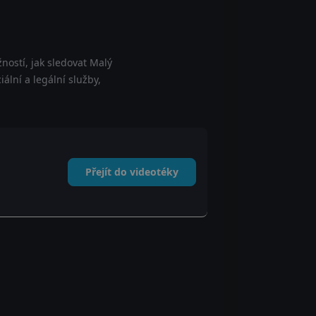
ností, jak sledovat Malý
ální a legální služby,
Přejít do videotéky