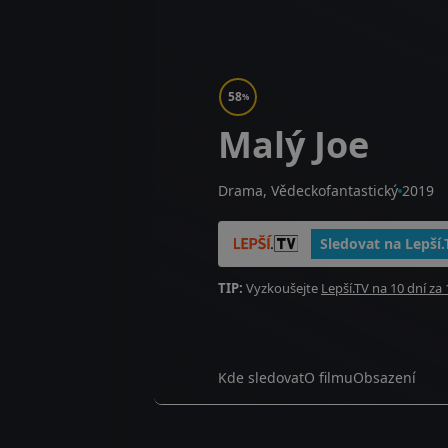
58
%
Malý Joe
Drama, Vědeckofantastický
2019
Sledovat na Lepší.
TIP:
Vyzkoušejte
Lepší.TV na 10 dní za 
Kde sledovat
O filmu
Obsazení