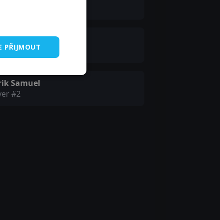
 Simic
oebe Austen
E PŘIJMOUT
l
rik Samuel
yer #2