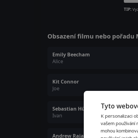
TIP:
Vy
Obsazení filmu nebo pořadu Ma
Emily Beecham
Alice
Kit Connor
Joe
Tyto webové
Sebastian Hülk
Ivan
K personalizaci o
vašem používání na
mohou kombinovat 
Andrew Rajan