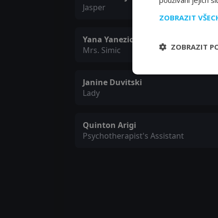
používání jejich s
Jasper
ZOBRAZIT VŠE
Yana Yanezic
ZOBRAZIT P
Mrs. Simic
Janine Duvitski
Lady
Quinton Arigi
Psychotherapist's Assistant