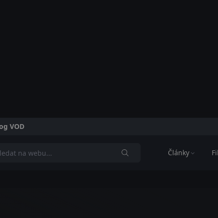
alog VOD
Články
F