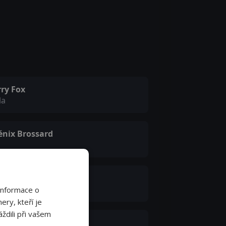
rry Fox
la
énix Brossard
ssie Mae Alonzo
lma
Informace o
ery, kteří je
ždili při vašem
ran Kostić