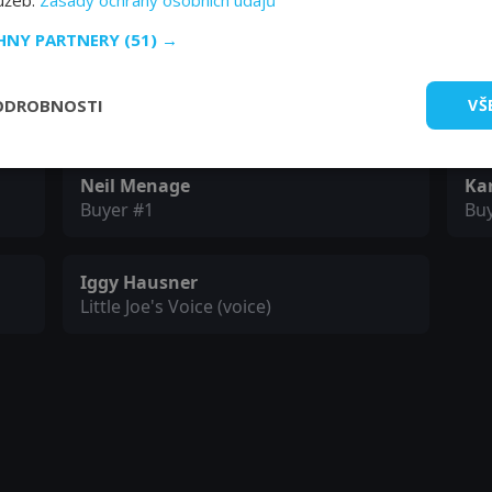
lužeb.
Zásady ochrany osobních údajů
Colleague #3
Mr.
CHNY PARTNERY
(51) →
Leanne Best
Ph
ODROBNOSTI
VŠ
Mother
Gir
Neil Menage
Ka
Buyer #1
Bu
Iggy Hausner
Little Joe's Voice (voice)