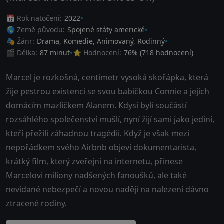
📅 Rok natočení:
2022
🌎 Země původu:
Spojené státy americké
🎭 Žánr:
Drama
,
Komedie
,
Animovaný
,
Rodinný
🎬 Délka:
87 minut
⭐ Hodnocení:
76
% (
718
hodnocení)
Marcel je rozkošná, centimetr vysoká skořápka, která
žije pestrou existenci se svou babičkou Connie a jejich
domácím mazlíčkem Alanem. Kdysi byli součástí
rozsáhlého společenství mušlí, nyní žijí sami jako jediní,
kteří přežili záhadnou tragédii. Když je však mezi
nepořádkem svého Airbnb objeví dokumentarista,
krátký film, který zveřejní na internetu, přinese
Marcelovi miliony nadšených fanoušků, ale také
nevídané nebezpečí a novou naději na nalezení dávno
ztracené rodiny.