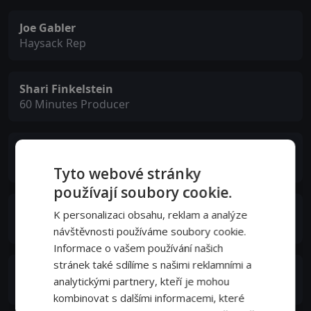
Joe Gabler
Haysack Rep
Shari Finkelstein
60 Minutes Producer
Sam Painter
60 Minutes Camera Operator
Tyto webové stránky
používají soubory cookie.
Blake Hottle
K personalizaci obsahu, reklam a analýze
60 Minutes Camera Operator
návštěvnosti používáme soubory cookie.
Informace o vašem používání našich
stránek také sdílíme s našimi reklamními a
Scott Osterman
analytickými partnery, kteří je mohou
60 Minutes Sound Mixer
kombinovat s dalšími informacemi, které