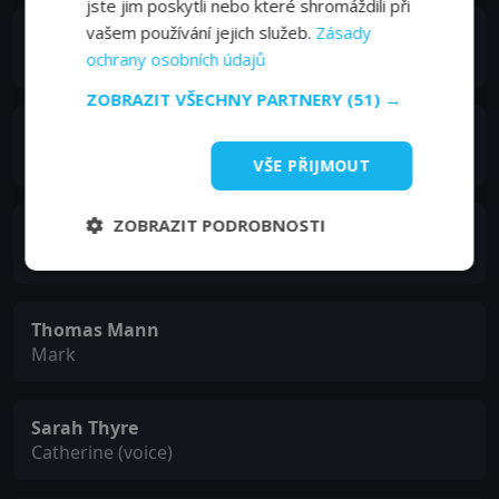
jste jim poskytli nebo které shromáždili při
vašem používání jejich služeb.
Zásady
Jeremy Evans
60 Minutes Grip / Assistant Camera
ochrany osobních údajů
ZOBRAZIT VŠECHNY PARTNERY
(51) →
Lesley Stahl
Lesley Stahl
VŠE PŘIJMOUT
ZOBRAZIT PODROBNOSTI
Rosa Salazar
Larissa
Thomas Mann
Mark
Sarah Thyre
Catherine (voice)