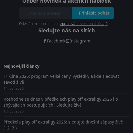
Odběr novinek a akčních nabídek
Přihlásit odběr
Odesláním souhlasíte se
zpracováním osobních údajů
.
Sledujte nás na sítích
Facebook
Instagram
Nejnovější články
F1 Čína 2026: program Velké ceny, výsledky a kde sledovat
závod živě
14. 03. 2026
Rozhodne se dnes v předkolech play off extraligy 2026 i o
zbývajících postupujících? Sledujte živě
13. 03. 2026
Předkola play off extraligy 2026: sledujte dnešní zápasy živě
(12. 3.)