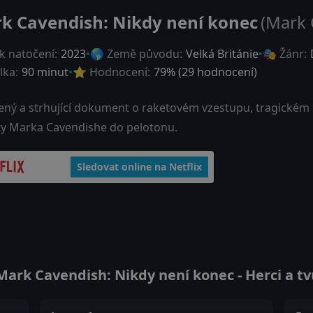
k Cavendish: Nikdy není konec
(Mark 
k natočení:
2023
🌎 Země původu:
Velká Británie
🎭 Žánr:
lka:
90 minut
⭐ Hodnocení:
79
% (
29
hodnocení)
ený a strhující dokument o raketovém vzestupu, tragickém 
sty Marka Cavendishe do pelotonu.
Sledovat online na Netflix
ark Cavendish: Nikdy není konec - Herci a tv