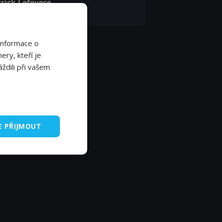
rick Lefevere
f
Informace o
ery, kteří je
ždili při vašem
E PŘIJMOUT