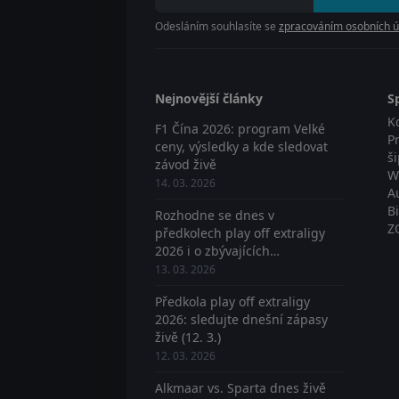
Odesláním souhlasíte se
zpracováním osobních ú
Nejnovější články
S
K
F1 Čína 2026: program Velké
P
ceny, výsledky a kde sledovat
š
závod živě
W
14. 03. 2026
A
B
Rozhodne se dnes v
Z
předkolech play off extraligy
2026 i o zbývajících
postupujících? Sledujte živě
13. 03. 2026
Předkola play off extraligy
2026: sledujte dnešní zápasy
živě (12. 3.)
12. 03. 2026
Alkmaar vs. Sparta dnes živě