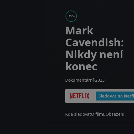
79
%
Mark
Cavendish:
Nikdy není
konec
Dokumentární
2023
Sledovat na Netfl
Kde sledovat
O filmu
Obsazení