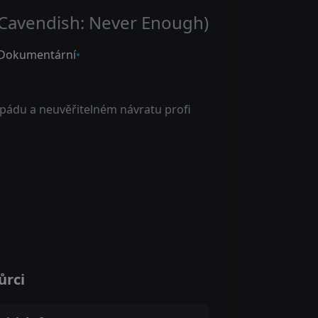
Cavendish: Never Enough)
Dokumentární
pádu a neuvěřitelném návratu profi
ůrci