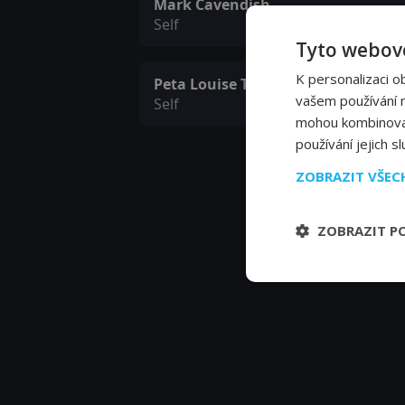
Mark Cavendish
Self
Tyto webové
K personalizaci o
Peta Louise Todd
vašem používání na
Self
mohou kombinovat 
používání jejich s
ZOBRAZIT VŠE
ZOBRAZIT P