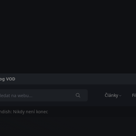
alog VOD
Články
F
dish: Nikdy není konec