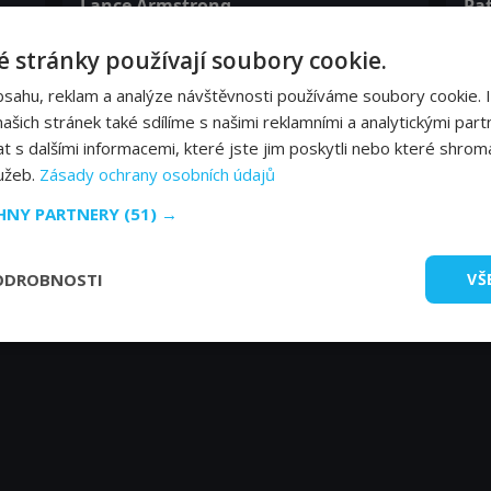
Lance Armstrong
Pat
Self
Sel
 stránky používají soubory cookie.
bsahu, reklam a analýze návštěvnosti používáme soubory cookie. 
šich stránek také sdílíme s našimi reklamními a analytickými partn
s dalšími informacemi, které jste jim poskytli nebo které shromá
lužeb.
Zásady ochrany osobních údajů
CHNY PARTNERY
(51) →
ODROBNOSTI
VŠ