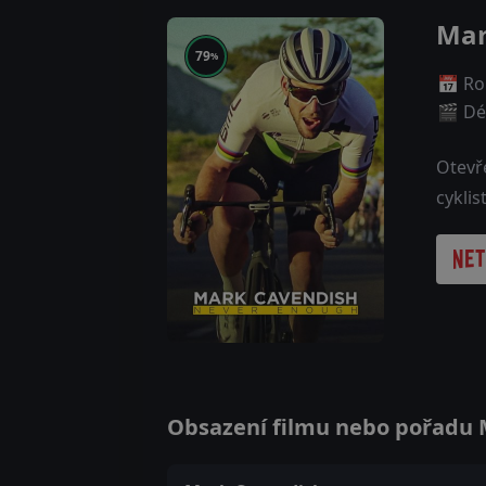
Mar
79
%
📅 Ro
🎬 Dé
Otevř
cykli
Obsazení filmu nebo pořadu M