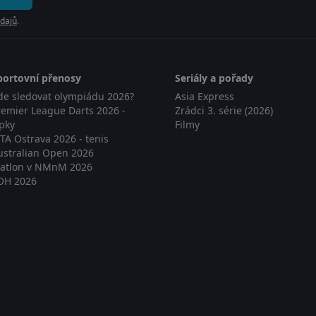
dajů
.
portovní přenosy
Seriály a pořady
de sledovat olympiádu 2026?
Asia Express
remier League Darts 2026 -
Zrádci 3. série (2026)
ipky
Filmy
TA Ostrava 2026 - tenis
ustralian Open 2026
iatlon v NMnM 2026
OH 2026