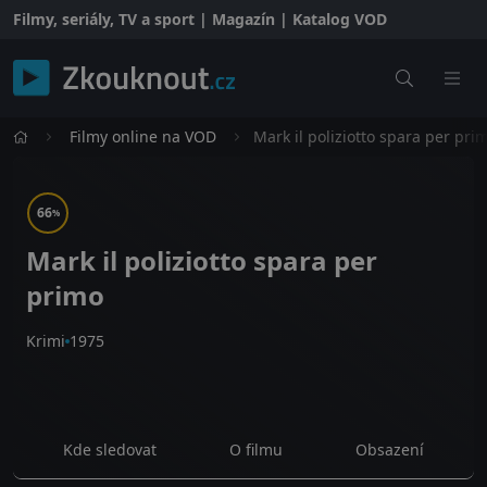
Filmy, seriály, TV a sport | Magazín | Katalog VOD
Filmy online na VOD
Mark il poliziotto spara per pri
66
%
Mark il poliziotto spara per
primo
Krimi
1975
Kde sledovat
O filmu
Obsazení