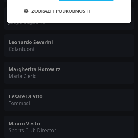
ZOBRAZIT PODROBNOSTI
Gianni Ottaviani
Judge Guglielmi
Leonardo Severini
Colantuoni
Margherita Horowitz
Maria Clerici
Cesare Di Vito
Tommasi
Mauro Vestri
Sports Club Director