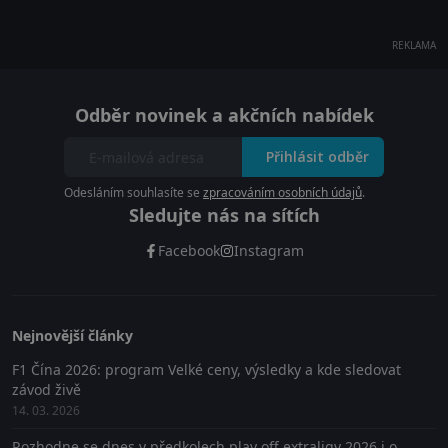
REKLAMA
Odběr novinek a akčních nabídek
Přihlásit odběr
Odesláním souhlasíte se
zpracováním osobních údajů
.
Sledujte nás na sítích
Facebook
Instagram
Nejnovější články
F1 Čína 2026: program Velké ceny, výsledky a kde sledovat
závod živě
14. 03. 2026
Rozhodne se dnes v předkolech play off extraligy 2026 i o