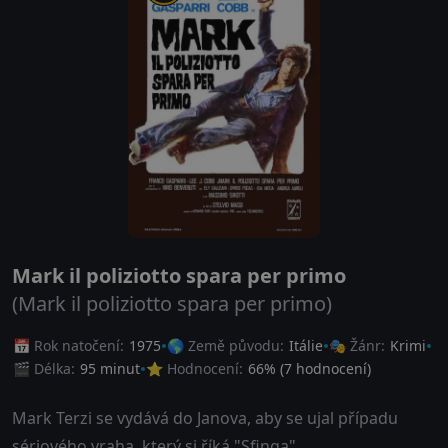
Mark il poliziotto spara per primo
(Mark il poliziotto spara per primo)
📅 Rok natočení:
1975
🌎 Země původu:
Itálie
🎭 Žánr:
Krimi
🎬 Délka:
95 minut
⭐ Hodnocení:
66
% (
7
hodnocení)
Mark Terzi se vydává do Janova, aby se ujal případu
sériového vraha, který si říká "Sfinga".