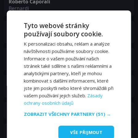
Roberto Caporali
Bernardi
Tyto webové stránky
Guido Celano
používají soubory cookie.
Mario Borelli
K personalizaci obsahu, reklam a analýze
návštěvnosti používáme soubory cookie.
Francesco D'Adda
Informace o vašem používání našich
Ragioniere di Ghini
stránek také sdílíme s našimi reklamními a
analytickými partnery, kteří je mohou
kombinovat s dalšími informacemi, které
Tom Felleghy
jste jim poskytli nebo které shromáždili při
Dr. Marchi
vašem používání jejich služeb.
Zásady
ochrany osobních údajů
Edoardo Florio
ZOBRAZIT VŠECHNY PARTNERY
(51) →
Archimede Muzi
VŠE PŘIJMOUT