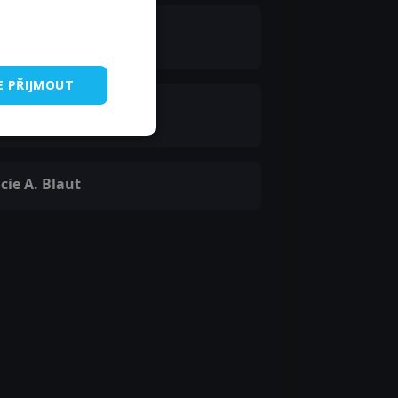
uren Molina
lt Member
E PŘIJMOUT
egg Burton
n in Home #1
cie A. Blaut