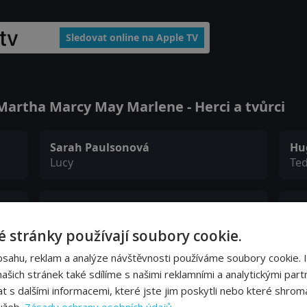
Sledovat online na Apple TV
artha Marcy May Marlene - Herci a tvůrci
Sarah Paulsonová
Hu
Lucy
Te
Brady Corbet
Lo
Watts
Zo
 stránky používají soubory cookie.
bsahu, reklam a analýze návštěvnosti používáme soubory cookie. 
Maria Dizzia
Jul
šich stránek také sdílíme s našimi reklamními a analytickými partn
Katie
Sa
s dalšími informacemi, které jste jim poskytli nebo které shromá