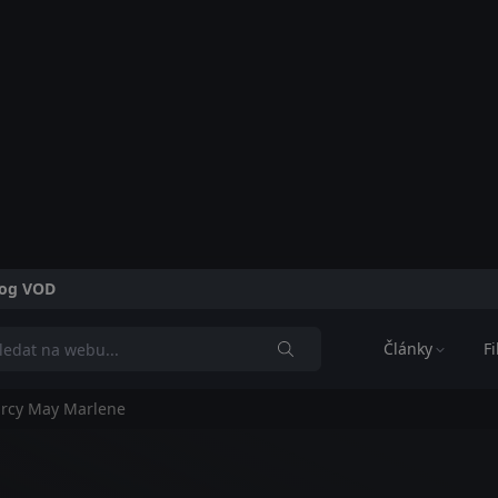
alog VOD
Články
F
rcy May Marlene