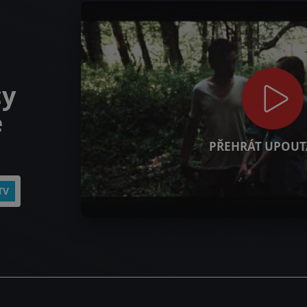
cy
e
PŘEHRÁT UPOUT
TV