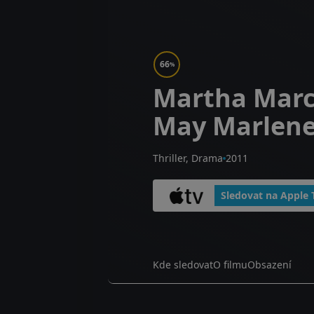
66
%
Martha Mar
May Marlen
Thriller, Drama
2011
Sledovat na Apple 
Kde sledovat
O filmu
Obsazení