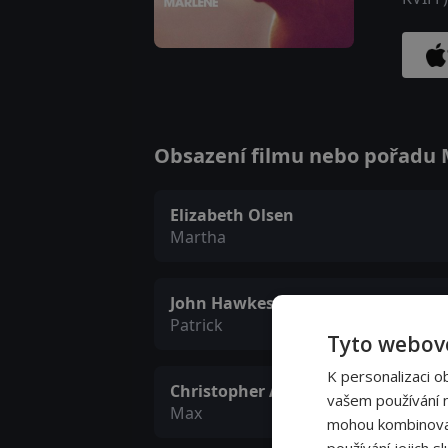
Obsazení filmu nebo pořadu M
Elizabeth Olsen
Martha
John Hawkes
Patrick
Tyto webové
K personalizaci o
Christopher Abbott
vašem používání na
Max
mohou kombinovat 