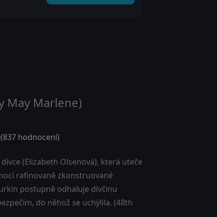
y May Marlene)
(
837
hodnocení)
dívce (Elizabeth Olsenová), která uteče
mocí rafinovaně zkonstruované
 Durkin postupně odhaluje dívčinu
bezpečím, do něhož se uchýlila. (48th