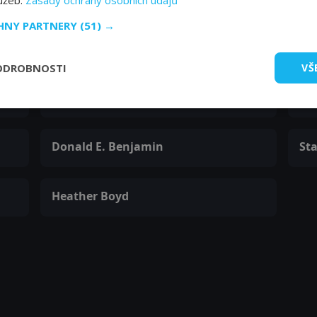
lužeb.
Zásady ochrany osobních údajů
Allen McCullough
La
CHNY PARTNERY
(51) →
Man in Home #2
Cu
ODROBNOSTI
VŠ
Tobias Segal
Gr
Cult Member
Ma
Donald E. Benjamin
Sta
Heather Boyd