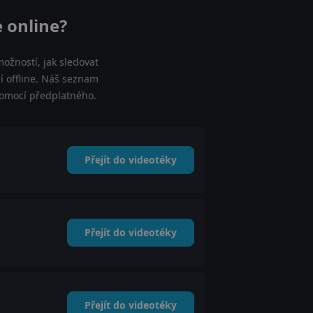
 online?
ožností, jak sledovat
 offline. Náš seznam
 pomocí předplatného.
Přejít do videotéky
Přejít do videotéky
Přejít do videotéky