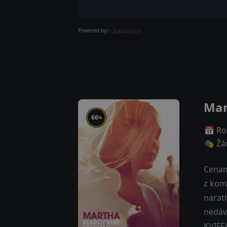
Powered by
Mar
66
%
📅 Ro
🎭 Žá
Cenami
z kom
narati
nedávn
KVIFF)