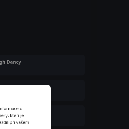
gh Dancy
d
uisa Krause
e
Informace o
ia Garner
ery, kteří je
rah
ždili při vašem