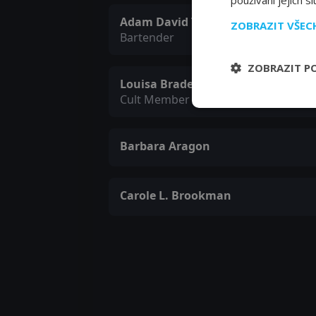
používání jejich s
Adam David Thompson
ZOBRAZIT VŠE
Bartender
ZOBRAZIT P
Louisa Braden Johnson
Cult Member
Barbara Aragon
Carole L. Brookman