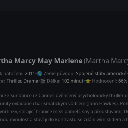
tha Marcy May Marlene
(Martha Marc
k natočení:
2011
🌎 Země původu:
Spojené státy americké
nr:
Thriller
,
Drama
🎬 Délka:
102 minut
⭐ Hodnocení:
66
% 
 ze Sundance i z Cannes ověnčený psychologický thriller o 
unity ovládané charismatickým vůdcem (John Hawkes). Po
vní linky, stírající hranice mezi pamětí, sny a představami,
ou minulost a staví ji do kontrastu se zdánlivým klidem a 