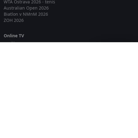
WTA Ostrava 2026 - tenis
Australian Open 2026
Biatlon v NMnM 2026
ZOH 2026
Online TV
Lepší.TV
Zavřít reklamu
SledovaniTV
Skylink Live TV
Telly
NejPřipojení TV
Poda
Sportovní přenosy
GDPR
Zásady cookies
Redakce
O projektu Zkouknout.cz
Obchodní podmínky
Etický kodex
Kontakt
Copyright © 2026 zkouknout.cz
Digitální agentura Smit Media