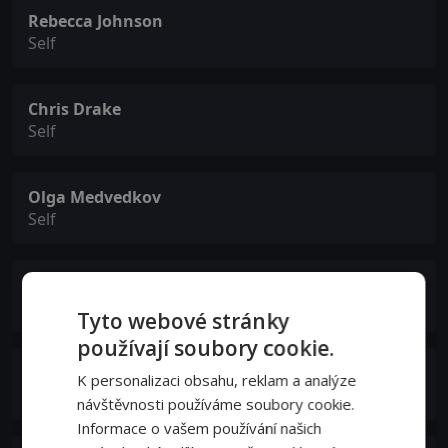
Rebecca Johnson
Self
Chris Drake
Self
Olga Medvedkov
Self
Karmen Thomas
Self
Tyto webové stránky
používají soubory cookie.
Catherine Fitzpatrick
K personalizaci obsahu, reklam a analýze
Self
návštěvnosti používáme soubory cookie.
Informace o vašem používání našich