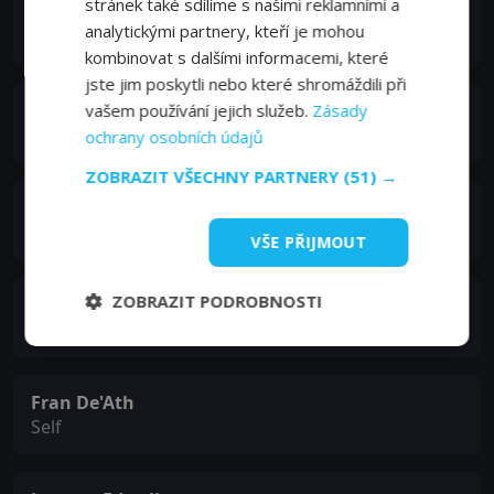
stránek také sdílíme s našimi reklamními a
Jean McCollister
analytickými partnery, kteří je mohou
Self
kombinovat s dalšími informacemi, které
jste jim poskytli nebo které shromáždili při
vašem používání jejich služeb.
Zásady
Evelyn Parker
Self
ochrany osobních údajů
ZOBRAZIT VŠECHNY PARTNERY
(51) →
Zohl de Ishtar
Self
VŠE PŘIJMOUT
ZOBRAZIT PODROBNOSTI
Titewhai Harawira
Self
Fran De'Ath
Self