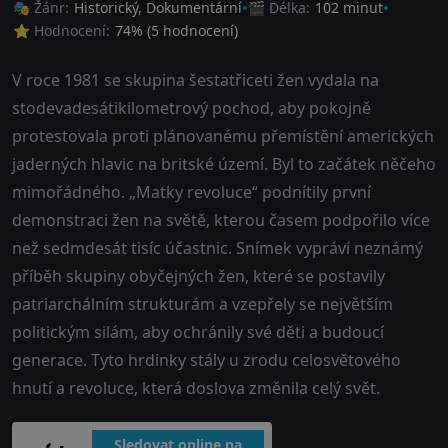
🎭 Žánr:
Historický
,
Dokumentární
🎬 Délka:
102 minut
⭐ Hodnocení:
74
% (
5
hodnocení)
V roce 1981 se skupina šestatřiceti žen vydala na
stodevadesátikilometrový pochod, aby pokojně
protestovala proti plánovanému přemístění amerických
jaderných hlavic na britské území. Byl to začátek něčeho
mimořádného. „Matky revoluce“ podnítily první
demonstraci žen na světě, kterou časem podpořilo více
než sedmdesát tisíc účastnic. Snímek vypráví neznámý
příběh skupiny obyčejných žen, které se postavily
patriarchálním strukturám a vzepřely se největším
politickým silám, aby ochránily své děti a budoucí
generace. Tyto hrdinky stály u zrodu celosvětového
hnutí a revoluce, která doslova změnila celý svět.
Sledovat online na