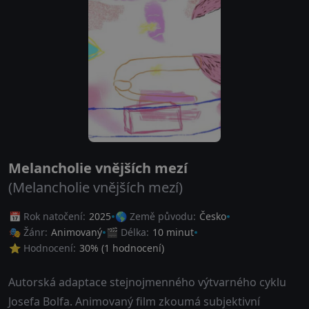
Melancholie vnějších mezí
(Melancholie vnějších mezí)
📅 Rok natočení:
2025
🌎 Země původu:
Česko
🎭 Žánr:
Animovaný
🎬 Délka:
10 minut
⭐ Hodnocení:
30
% (
1
hodnocení)
Autorská adaptace stejnojmenného výtvarného cyklu
Josefa Bolfa. Animovaný film zkoumá subjektivní