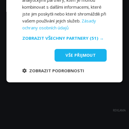
analytickými partnery, kteří je mohou
kombinovat s dalšími informacemi, které
jste jim poskytli nebo které shromáždili při
vašem používání jejich služeb.
Zásady
ochrany osobních údajů
ZOBRAZIT VŠECHNY PARTNERY
(51) →
VŠE PŘIJMOUT
ZOBRAZIT PODROBNOSTI
REKLAMA