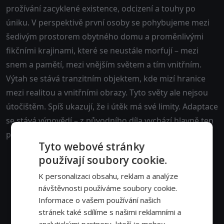
prožívání zacyklené existence, odcizení a touhy po
úniku. V perspektivě první osoby se pohybujeme mezi
šedivým prostorem obytného domu a proměnlivými
fikčními krajinami, které se neustále morfují – mezi
snem a pamětí, mezi vnějším světem a tím vnitřním.
Výtah se stává tranzitním objektem, kde mizí hranice
mezi realitou a vnitřními obrazy. Tyto světy ale nejsou
útočištěm. Spíš ukazují, že i útěk má své limity. Adaptace
se stává výpovědí – z původního díla vychází hlavně ten
prostor pro introspektivní a autorsky svébytný jazyk.
Tyto webové stránky
používají soubory cookie.
K personalizaci obsahu, reklam a analýze
návštěvnosti používáme soubory cookie.
Informace o vašem používání našich
stránek také sdílíme s našimi reklamními a