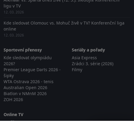
ligu v TV
12. 03. 2026
Kde sledovat Olomouc vs. Mohuč živě v TV? Konferenční liga
online
12. 03. 2026
Sportovní přenosy
Seriály a pořady
Kde sledovat olympiádu
Asia Express
2026?
Zrádci 3. série (2026)
Premier League Darts 2026 -
Filmy
šipky
WTA Ostrava 2026 - tenis
Australian Open 2026
Biatlon v NMnM 2026
ZOH 2026
Online TV
Lepší.TV
Zavřít reklamu
SledovaniTV