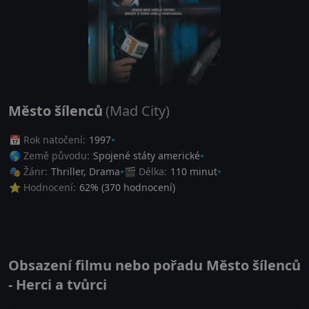
Město šílenců
(Mad City)
📅 Rok natočení:
1997
🌎 Země původu:
Spojené státy americké
🎭 Žánr:
Thriller
,
Drama
🎬 Délka:
110 minut
⭐ Hodnocení:
62
% (
370
hodnocení)
Obsazení filmu nebo pořadu Město šílenců
- Herci a tvůrci