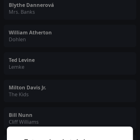
Blythe Dannerová
Mrs. Banks
William Atherton
Dohlen
Ted Levine
Lemke
Milton Davis Jr.
The Kids
Bill Nunn
Cliff Williams