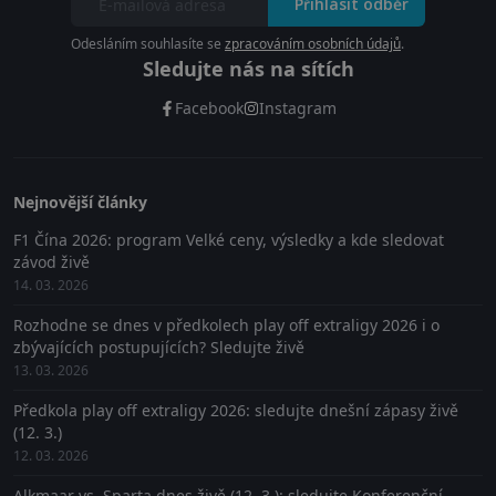
Přihlásit odběr
Odesláním souhlasíte se
zpracováním osobních údajů
.
Sledujte nás na sítích
Facebook
Instagram
Nejnovější články
F1 Čína 2026: program Velké ceny, výsledky a kde sledovat
závod živě
14. 03. 2026
Rozhodne se dnes v předkolech play off extraligy 2026 i o
zbývajících postupujících? Sledujte živě
13. 03. 2026
Předkola play off extraligy 2026: sledujte dnešní zápasy živě
(12. 3.)
12. 03. 2026
Alkmaar vs. Sparta dnes živě (12. 3.): sledujte Konferenční