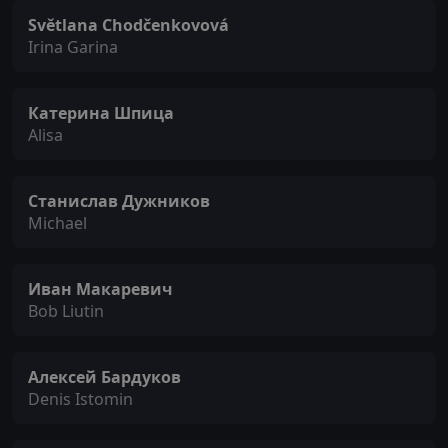
Světlana Chodčenkovová
Irina Garina
Катерина Шпица
Alisa
Станислав Дужников
Michael
Иван Макаревич
Bob Liutin
Алексей Бардуков
Denis Istomin