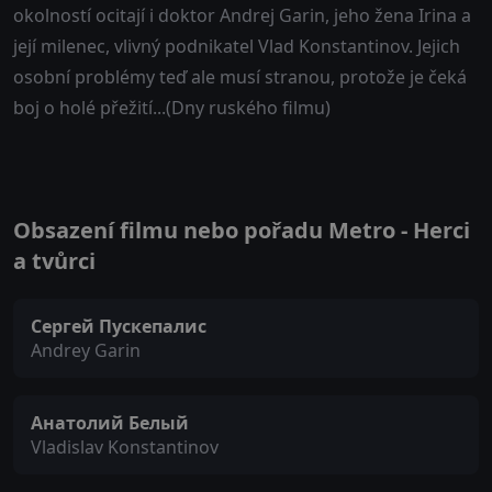
okolností ocitají i doktor Andrej Garin, jeho žena Irina a
její milenec, vlivný podnikatel Vlad Konstantinov. Jejich
osobní problémy teď ale musí stranou, protože je čeká
boj o holé přežití...(Dny ruského filmu)
Obsazení filmu nebo pořadu Metro - Herci
a tvůrci
Сергей Пускепалис
Andrey Garin
Анатолий Белый
Vladislav Konstantinov