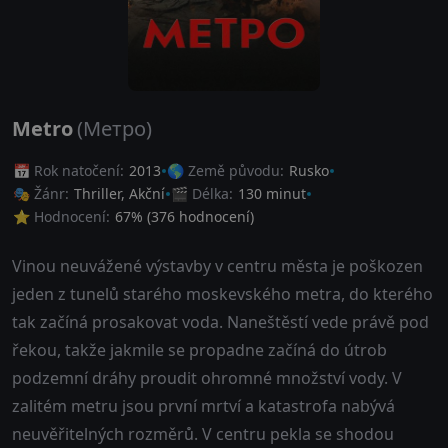
Metro
(Метро)
📅 Rok natočení:
2013
🌎 Země původu:
Rusko
🎭 Žánr:
Thriller
,
Akční
🎬 Délka:
130 minut
⭐ Hodnocení:
67
% (
376
hodnocení)
Vinou neuvážené výstavby v centru města je poškozen
jeden z tunelů starého moskevského metra, do kterého
tak začíná prosakovat voda. Naneštěstí vede právě pod
řekou, takže jakmile se propadne začíná do útrob
podzemní dráhy proudit ohromné množství vody. V
zalitém metru jsou první mrtví a katastrofa nabývá
neuvěřitelných rozměrů. V centru pekla se shodou