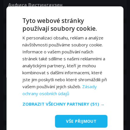
Анфиса Вистингаузен
Ksenia Garin
Tyto webové stránky
používají soubory cookie.
Анатолий Котенёв
Moscow Mayor
K personalizaci obsahu, reklam a analýze
návštěvnosti používáme soubory cookie.
Informace o vašem používání našich
Елена Панова
stránek také sdílíme s našimi reklamními a
Galochka
analytickými partnery, kteří je mohou
kombinovat s dalšími informacemi, které
jste jim poskytli nebo které shromáždili při
Сергей Сосновский
vašem používání jejich služeb.
Zásady
Sergeich
ochrany osobních údajů
ZOBRAZIT VŠECHNY PARTNERY
(51) →
Ярослав Жалнин
Zimin
VŠE PŘIJMOUT