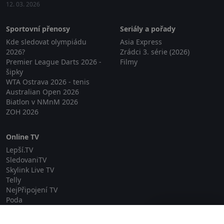
12. 03. 2026
Sportovní přenosy
Seriály a pořady
Kde sledovat olympiádu
Asia Express
2026?
Zrádci 3. série (2026)
Premier League Darts 2026 -
Filmy
šipky
WTA Ostrava 2026 - tenis
Australian Open 2026
Biatlon v NMnM 2026
ZOH 2026
Online TV
Lepší.TV
SledovaniTV
Skylink Live TV
Telly
NejPřipojení TV
Poda
Sportovní přenosy
Zavřít reklamu