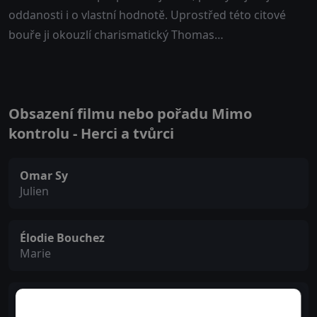
oddanosti i o vlastní hodnotě. Uprostřed této citové
bouře ji okouzlí charismatický Thomas…
Obsazení filmu nebo pořadu Mimo
kontrolu - Herci a tvůrci
Omar Sy
Julien
Élodie Bouchez
Marie
Vanessa Paradis
Anaëlle