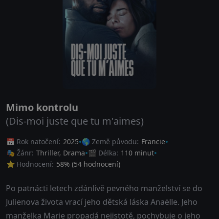
Mimo kontrolu
(Dis-moi juste que tu m'aimes)
📅 Rok natočení:
2025
🌎 Země původu:
Francie
🎭 Žánr:
Thriller
,
Drama
🎬 Délka:
110 minut
⭐ Hodnocení:
58
% (
54
hodnocení)
Po patnácti letech zdánlivě pevného manželství se do
Julienova života vrací jeho dětská láska Anaëlle. Jeho
manželka Marie propadá nejistotě, pochybuje o jeho