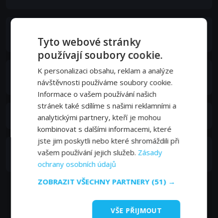
Rigoberto Zárate
Rigo
Tyto webové stránky
používají soubory cookie.
K personalizaci obsahu, reklam a analýze
Tuchi Rottenberg
Berta
návštěvnosti používáme soubory cookie.
Informace o vašem používání našich
stránek také sdílíme s našimi reklamními a
Brian Sichel
analytickými partnery, kteří je mohou
kombinovat s dalšími informacemi, které
jste jim poskytli nebo které shromáždili při
Martín Tchira
vašem používání jejich služeb.
Zásady
Fotógrafo
ochrany osobních údajů
ZOBRAZIT VŠECHNY PARTNERY
(51) →
VŠE PŘIJMOUT