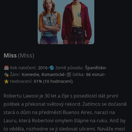
Miss
(Miss)
📅 Rok natočení:
2016
🌎 Země původu:
Španělsko
🎭 Žánr:
Komedie
,
Romantické
🎬 Délka:
66 minut
⭐ Hodnocení:
61
% (
10
hodnocení)
Robertu Lawovi je 30 let a žije s posedlostí dát první
polibek a překonat světový rekord. Zatímco se dočasně
stará o dům na předměstí Buenos Aires, narazí na
Lauru, která Robertovi omylem šlápne na ruku. Aniž by
to věděla, rozhodne se ji sledovat ulicemi. Naváže mezi