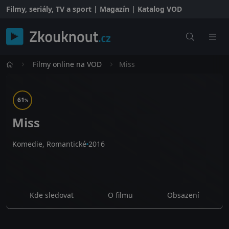
Filmy, seriály, TV a sport | Magazín | Katalog VOD
Filmy online na VOD
Miss
61
%
Miss
Komedie, Romantické
2016
Kde sledovat
O filmu
Obsazení