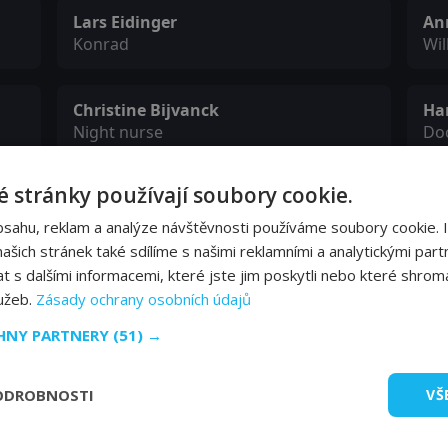
Lars Eidinger
An
Konrad
Wil
Christine Bijvanck
Ha
Night nurse
Do
 stránky používají soubory cookie.
Renée Fokker
Sa
bsahu, reklam a analýze návštěvnosti používáme soubory cookie. 
šich stránek také sdílíme s našimi reklamními a analytickými partn
s dalšími informacemi, které jste jim poskytli nebo které shromá
Mitchell van Dijk
Co
lužeb.
Zásady ochrany osobních údajů
Party guest
Par
CHNY PARTNERY
(51) →
ODROBNOSTI
VŠ