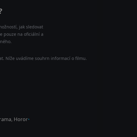
?
ožností, jak sledovat
 pouze na oficiální a
tného.
t. Níže uvádíme souhrn informací o filmu.
rama
,
Horor