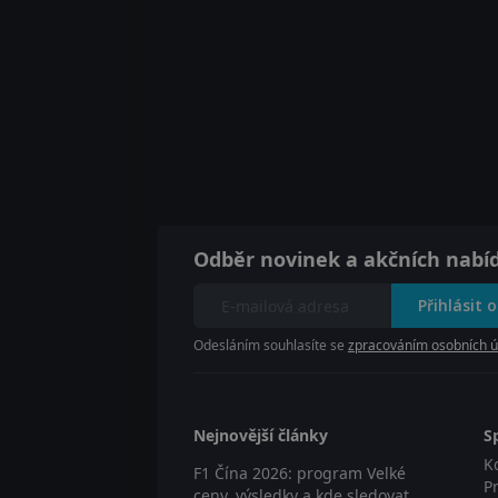
Odběr novinek a akčních nabí
Přihlásit 
Odesláním souhlasíte se
zpracováním osobních ú
Nejnovější články
S
K
F1 Čína 2026: program Velké
P
ceny, výsledky a kde sledovat