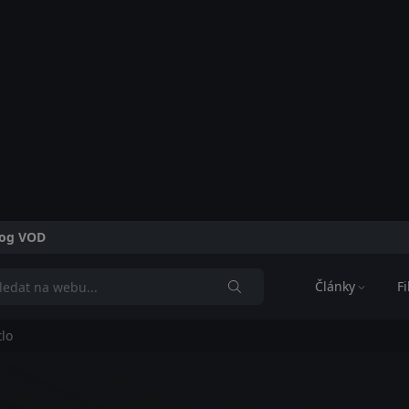
alog VOD
Články
F
lo