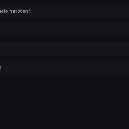
ětlo natočen?
?
?