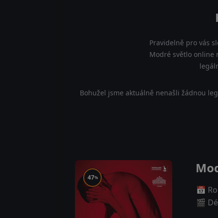
Pravidelně pro vás s
Modré světlo online 
legál
Bohužel jsme aktuálně nenašli žádnou leg
Mod
47
%
📅 Ro
🎬 Dé