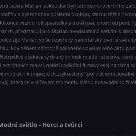
tní sestra Marian, asketická čtyřicátnice introvertního zalo
í umožňuje být mnohdy poslední osobou, kterou těžce nemoc
okonce vezme roli spasitelky a ukrátí pacientovi utrpení. 
 smrti, představují pro Marian neodolatelná setkání s absol
nice žije Marian spíše uzavřený, samotářský život a své cit
iku, kdy během náhodně sdíleného voyeurského aktu pocítí
 Netrpělivě očekávaný druhý snímek mladé režisérky, který
 extrémních reakcí, nabízí radikální filmový esej na téma s
vě modrých kompozicích „vykreslený" portrét emocionálně n
vá), která se v klíčovém momentu svého dosavadního život
dré světlo - Herci a tvůrci