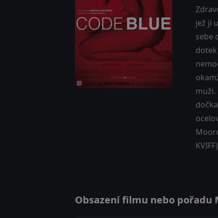
Zdravo
jež j
sebe d
dotek
nemoc
okamž
muži.
dočkal
ocelo
Mooro
KVIFF)
Obsazení filmu nebo pořadu Mo