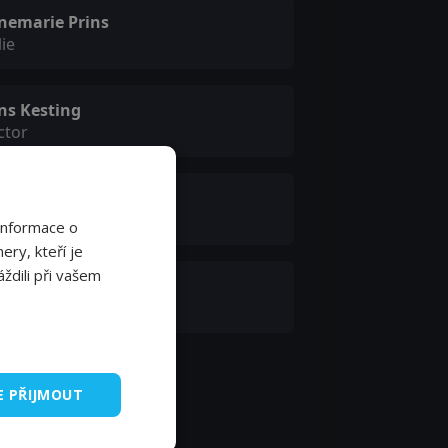
nemarie Prins
lie
ns Kesting
ctor
bine Soetanto
Informace o
ery, kteří je
ždili při vašem
en van Hulst
ty guest
E PŘIJMOUT