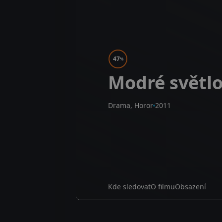
47
%
Modré světl
Drama, Horor
2011
Kde sledovat
O filmu
Obsazení