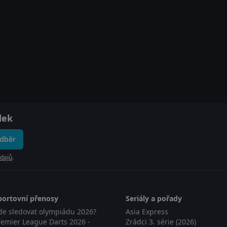
dek
odběr
dajů
.
portovní přenosy
Seriály a pořady
de sledovat olympiádu 2026?
Asia Express
remier League Darts 2026 -
Zrádci 3. série (2026)