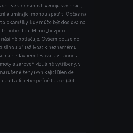
žení, se s oddaností věnuje své práci,
ní a umírající mohou spatřit. Občas na
Tyto okamžiky, kdy může být doslova na
utní intimitou. Mimo „bezpečí"
y násilně potlačuje. Ovšem pouze do
 silnou přitažlivost k neznámému
 se na nedávném festivalu v Cannes
amoty a zároveň vizuálně vytříbený, v
arušené ženy (vynikající Bien de
a podvolí nebezpečné touze. (46th