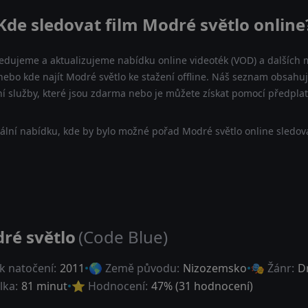
Kde sledovat film Modré světlo online
ledujeme a aktualizujeme nabídku online videoték (VOD) a dalších m
nebo kde najít Modré světlo ke stažení offline. Náš seznam obsahuje
ní služby, které jsou zdarma nebo je můžete získat pomocí předpla
ální nabídku, kde by bylo možné pořad Modré světlo online sledova
ré světlo
(Code Blue)
k natočení:
2011
🌎 Země původu:
Nizozemsko
🎭 Žánr:
D
lka:
81 minut
⭐ Hodnocení:
47
% (
31
hodnocení)