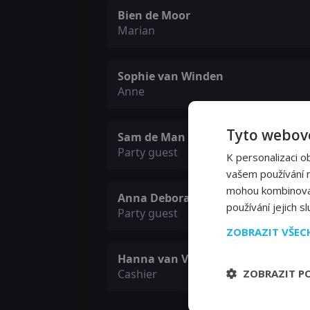
Bien de Moor
Marian
Sophie van Winden
Anne
Tyto webové
Sam de Man
Party guest
K personalizaci o
vašem používání na
mohou kombinovat 
Anna Deborah van der Rhee
používání jejich s
Party guest
ZOBRAZIT VŠE
Hanna van Vliet
Cashier
ZOBRAZIT P