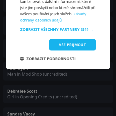
Michael Warren
kombinovat s dalšími informacemi, které
Roy Stradden
jste jim poskytli nebo které shromáždili při
vašem používání jejich služeb.
Zásady
ochrany osobních údajů
Charlene Jones
Girl in Mod Shop (uncredited)
ZOBRAZIT VŠECHNY PARTNERY
(51) →
VŠE PŘIJMOUT
Jessica Rains
1st Girl (uncredited)
ZOBRAZIT PODROBNOSTI
Paul Ryan
Man in Mod Shop (uncredited)
Debralee Scott
Girl in Opening Credits (uncredited)
Sandra Vacey