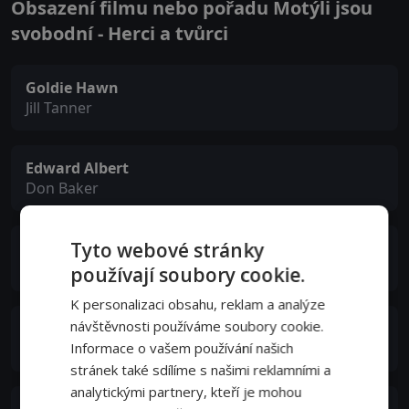
Obsazení filmu nebo pořadu Motýli jsou
svobodní - Herci a tvůrci
Goldie Hawn
Jill Tanner
Edward Albert
Don Baker
Tyto webové stránky
Eileen Heckart
Mrs. Florence Baker
používají soubory cookie.
K personalizaci obsahu, reklam a analýze
návštěvnosti používáme soubory cookie.
Paul Michael Glaser
Ralph Santori
Informace o vašem používání našich
stránek také sdílíme s našimi reklamními a
analytickými partnery, kteří je mohou