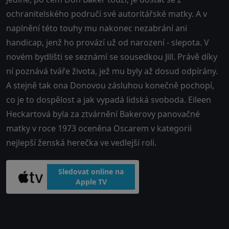
ochranitelského područí své autoritářské matky. A v
naplnění této touhy mu nakonec nezabrání ani
handicap, jenž ho provází už od narození - slepota. V
novém bydlišti se seznámí se sousedkou Jill. Právě díky
ní poznává tváře života, jež mu byly až dosud odpírány.
A stejně tak ona Donovou zásluhou konečně pochopí,
co je to dospělost a jak vypadá lidská svoboda. Eileen
Heckartová byla za ztvárnění Bakerovy panovačné
matky v roce 1973 oceněna Oscarem v kategorii
nejlepší ženská herečka ve vedlejší roli.
Sledovat online na
Apple TV