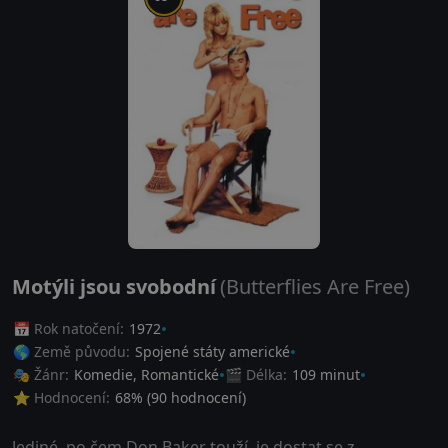
Motýli jsou svobodní
(Butterflies Are Free)
📅 Rok natočení:
1972
🌎 Země původu:
Spojené státy americké
🎭 Žánr:
Komedie
,
Romantické
🎬 Délka:
109 minut
⭐ Hodnocení:
68
% (
90
hodnocení)
Jediné, po čem Don Baker touží, je dostat se z