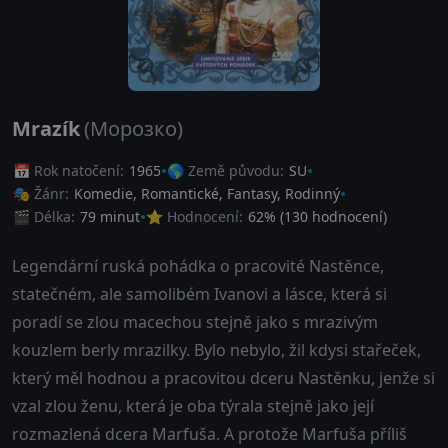
Mrazík
(Морозко)
📅 Rok natočení:
1965
🌎 Země původu:
SU
🎭 Žánr:
Komedie
,
Romantické
,
Fantasy
,
Rodinný
🎬 Délka:
79 minut
⭐ Hodnocení:
62
% (
130
hodnocení)
Legendární ruská pohádka o pracovité Nastěnce,
statečném, ale samolibém Ivanovi a lásce, která si
poradí se zlou macechou stejně jako s mrazivým
kouzlem berly mrazilky. Bylo nebylo, žil kdysi stařeček,
který měl hodnou a pracovitou dceru Nastěnku, jenže si
vzal zlou ženu, která je oba týrala stejně jako její
rozmazlená dcera Marfuša. A protože Marfuša příliš