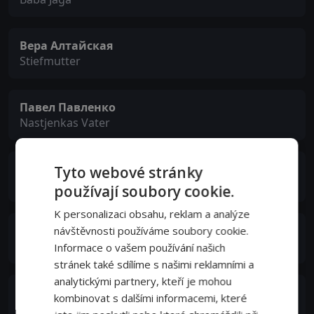
Вера Алтайская
Stiefmutter
Павел Павленко
Nastjenkas Vater
Татьяна Барышева
Tyto webové stránky
Brautwerberin
používají soubory cookie.
K personalizaci obsahu, reklam a analýze
Анатолий Кубацкий
návštěvnosti používáme soubory cookie.
Anführer der Räuber
Informace o vašem používání našich
stránek také sdílíme s našimi reklamními a
analytickými partnery, kteří je mohou
Валентин Брылеев
kombinovat s dalšími informacemi, které
Freier