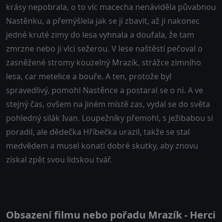
krásy nepobrala, o to víc macecha nenáviděla půvabnou
Nastěnku, a přemýšlela jak se jí zbavit, až ji nakonec
jedné kruté zimy do lesa vyhnala a doufala, že tam
zmrzne nebo ji vlci sežerou. V lese naštěstí pečoval o
zasněžené stromy kouzelný Mrazík, strážce zimního
lesa, car metelice a bouře. A ten, protože byl
spravedlivý, pomohl Nastěnce a postaral se o ni. A ve
stejný čas, ovšem na jiném místě zas, vydal se do světa
pohledný silák Ivan. Loupežníky přemohl, s ježibabou si
poradil, ale dědečka Hříbečka urazil, takže se stal
medvědem a musel konati dobré skutky, aby znovu
získal zpět svou lidskou tvář.
Obsazení filmu nebo pořadu Mrazík - Herci