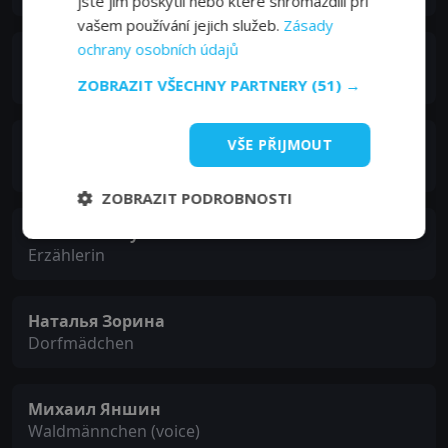
jste jim poskytli nebo které shromáždili při
vašem používání jejich služeb.
Zásady
ochrany osobních údajů
Татьяна Пельтцер
Mutter des Freiers
ZOBRAZIT VŠECHNY PARTNERY
(51) →
Зинаида Воркуль
VŠE PŘIJMOUT
Iwans Mutter
ZOBRAZIT PODROBNOSTI
Анастасия Зуева
Erzählerin
Наталья Зорина
Dorfmädchen
Михаил Яншин
Waldmännchen (voice)