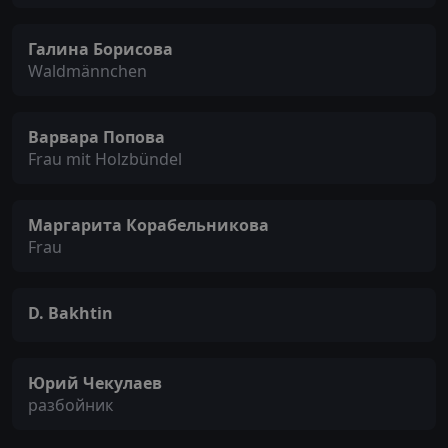
Галина Борисова
Waldmännchen
Варвара Попова
Frau mit Holzbündel
Маргарита Корабельникова
Frau
D. Bakhtin
Юрий Чекулаев
разбойник