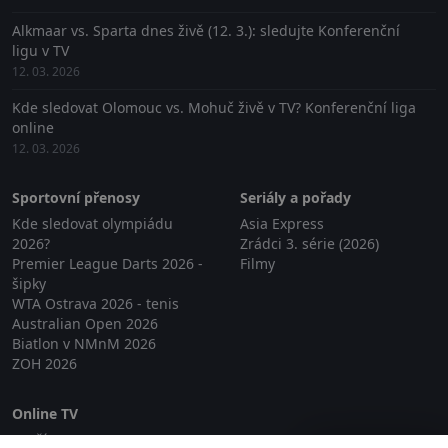
Alkmaar vs. Sparta dnes živě (12. 3.): sledujte Konferenční
ligu v TV
12. 03. 2026
Kde sledovat Olomouc vs. Mohuč živě v TV? Konferenční liga
online
12. 03. 2026
Sportovní přenosy
Seriály a pořady
Kde sledovat olympiádu
Asia Express
2026?
Zrádci 3. série (2026)
Premier League Darts 2026 -
Filmy
šipky
WTA Ostrava 2026 - tenis
Australian Open 2026
Biatlon v NMnM 2026
ZOH 2026
Online TV
Lepší.TV