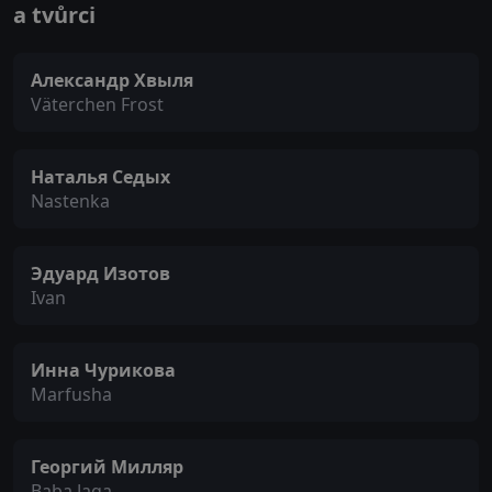
a tvůrci
Александр Хвыля
Väterchen Frost
Наталья Седых
Nastenka
Эдуард Изотов
Ivan
Инна Чурикова
Marfusha
Георгий Милляр
Baba Jaga